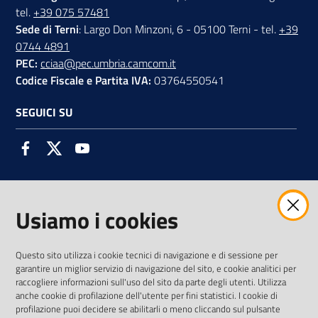
tel.
+39 075 57481
Sede di Terni
: Largo Don Minzoni, 6 - 05100 Terni - tel.
+39
0744 4891
PEC:
cciaa@pec.umbria.camcom.it
Codice Fiscale e Partita IVA:
03764550541
SEGUICI SU
Facebook
Twitter
Youtube
Usiamo i cookies
AMMINISTRAZIONE TRASPARENTE INTERCAM S.C.A.R.L.
Questo sito utilizza i cookie tecnici di navigazione e di sessione per
garantire un miglior servizio di navigazione del sito, e cookie analitici per
raccogliere informazioni sull'uso del sito da parte degli utenti. Utilizza
anche cookie di profilazione dell'utente per fini statistici. I cookie di
Vai alla pagina
profilazione puoi decidere se abilitarli o meno cliccando sul pulsante