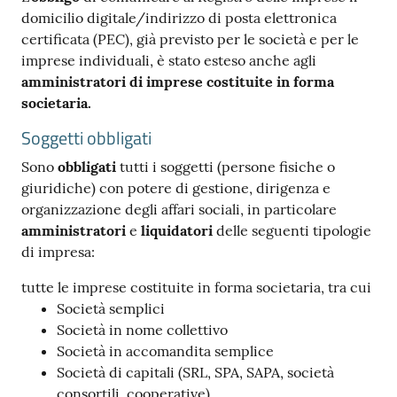
domicilio digitale/indirizzo di posta elettronica
certificata (PEC), già previsto per le società e per le
imprese individuali, è stato esteso anche agli
amministratori di imprese costituite in forma
Ac
societaria.
ce
Soggetti obbligati
di
Sono
obbligati
tutti i soggetti (persone fisiche o
giuridiche) con potere di gestione, dirigenza e
organizzazione degli affari sociali, in particolare
Re
amministratori
e
liquidatori
delle seguenti tipologie
gis
di impresa:
tra
ti
tutte le imprese costituite in forma societaria, tra cui
Società semplici
Società in nome collettivo
Società in accomandita semplice
Seguici
Società di capitali (SRL, SPA, SAPA, società
su
consortili, cooperative)