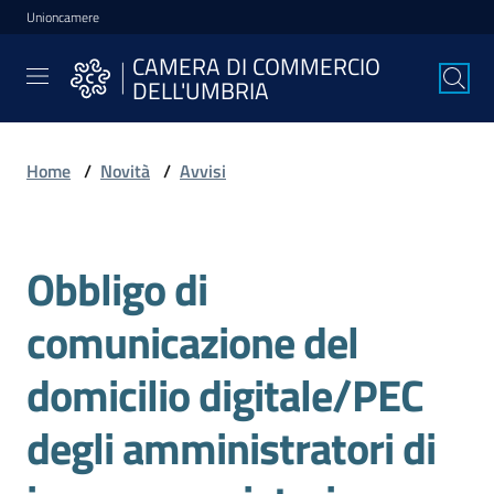
Unioncamere
Vai al contenuto
Vai alla navigazione
Vai al footer
CAMERA DI COMMERCIO
CAMERA DI
DELL'UMBRIA
COMMERCIO
DELL'UMBRIA
Home
/
Novità
/
Avvisi
La
Camera
Obbligo di
Salta al contenuto
comunicazione del
Avviare
l'Impresa
domicilio digitale/PEC
degli amministratori di
Gestire
l'Impresa