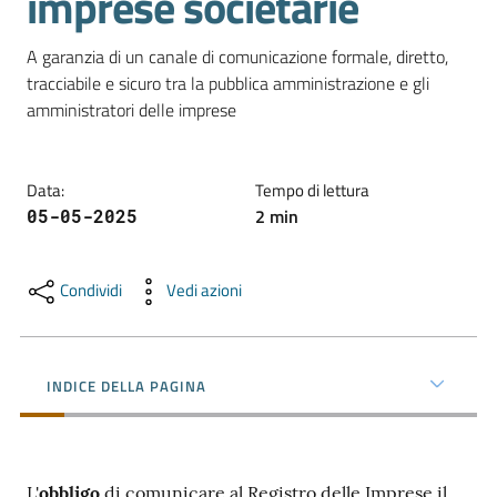
imprese societarie
A garanzia di un canale di comunicazione formale, diretto, 
Promuovere
tracciabile e sicuro tra la pubblica amministrazione e gli 
l'Impresa
amministratori delle imprese
e
il
territorio
Data
:
Tempo di lettura
2
min
05-05-2025
Tutelare
l'Impresa
Condividi
Vedi azioni
e
il
Consumatore
INDICE DELLA PAGINA
L'Impresa
Digitale
L'
obbligo
di comunicare al Registro delle Imprese il