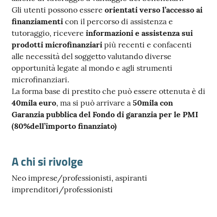
Gli utenti possono essere
orientati verso l’accesso ai
finanziamenti
con il percorso di assistenza e
tutoraggio, ricevere
informazioni e assistenza sui
prodotti microfinanziari
più recenti e confacenti
Ac
alle necessità del soggetto valutando diverse
ce
opportunità legate al mondo e agli strumenti
di
microfinanziari.
La forma base di prestito che può essere ottenuta è di
40mila euro
, ma si può arrivare a
50mila con
Garanzia pubblica del Fondo di garanzia per le PMI
Re
(80%dell’importo finanziato)
gis
tra
ti
A chi si rivolge
Neo imprese/professionisti, aspiranti
imprenditori/professionisti
Seguici
su