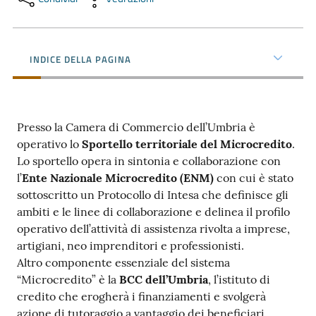
Promuovere
l'Impresa
INDICE DELLA PAGINA
e
il
territorio
Presso la Camera di Commercio dell’Umbria è
operativo lo
Sportello territoriale del Microcredito
.
Lo sportello opera in sintonia e collaborazione con
Tutelare
l’
Ente Nazionale Microcredito (ENM)
con cui è stato
l'Impresa
sottoscritto un Protocollo di Intesa che definisce gli
e
ambiti e le linee di collaborazione e delinea il profilo
il
operativo dell’attività di assistenza rivolta a imprese,
Consumatore
artigiani, neo imprenditori e professionisti.
Altro componente essenziale del sistema
“Microcredito” è la
BCC dell’Umbria
, l’istituto di
L'Impresa
credito che erogherà i finanziamenti e svolgerà
Digitale
azione di tutoraggio a vantaggio dei beneficiari.