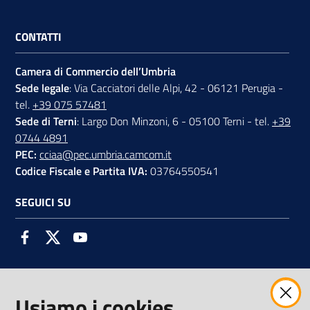
CONTATTI
Camera di Commercio dell’Umbria
Sede legale
: Via Cacciatori delle Alpi, 42 - 06121 Perugia -
tel.
+39 075 57481
Sede di Terni
: Largo Don Minzoni, 6 - 05100 Terni - tel.
+39
0744 4891
PEC:
cciaa@pec.umbria.camcom.it
Codice Fiscale e Partita IVA:
03764550541
SEGUICI SU
Facebook
Twitter
Youtube
Usiamo i cookies
AMMINISTRAZIONE TRASPARENTE INTERCAM S.C.A.R.L.