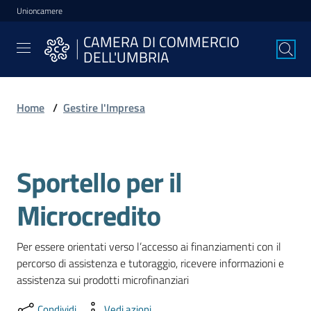
Unioncamere
Vai al contenuto
Vai alla navigazione
Vai al footer
CAMERA DI COMMERCIO
CAMERA DI
DELL'UMBRIA
COMMERCIO
DELL'UMBRIA
Home
/
Gestire l'Impresa
La
Camera
Sportello per il
Salta al contenuto
Microcredito
Avviare
l'Impresa
Per essere orientati verso l’accesso ai finanziamenti con il 
percorso di assistenza e tutoraggio, ricevere informazioni e 
assistenza sui prodotti microfinanziari
Gestire
l'Impresa
Condividi
Vedi azioni