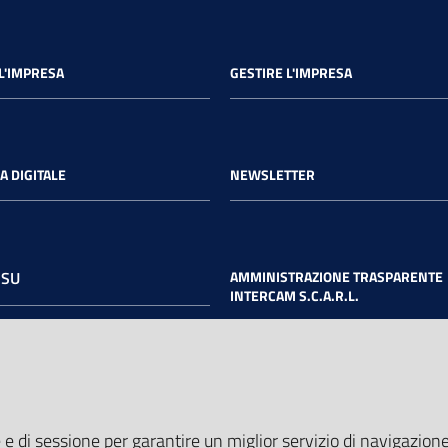
L'IMPRESA
GESTIRE L'IMPRESA
A DIGITALE
NEWSLETTER
 SU
AMMINISTRAZIONE TRASPARENTE
INTERCAM S.C.A.R.L.
book
Twitter
Youtube
 e di sessione per garantire un miglior servizio di navigazione 