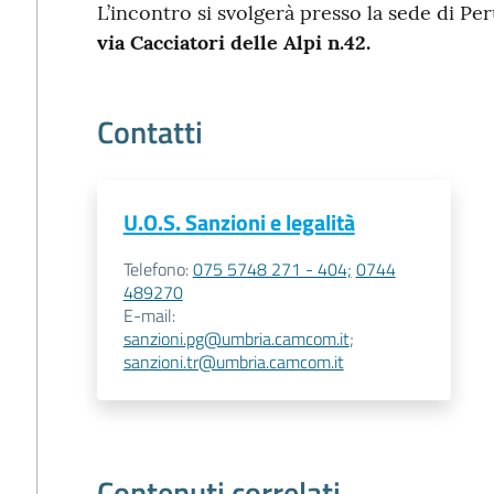
L’incontro si svolgerà presso la sede di P
via Cacciatori delle Alpi n.42.
Contatti
U.O.S. Sanzioni e legalità
Telefono
:
075 5748 271 - 404;
0744
489270
E-mail
:
sanzioni.pg@umbria.camcom.it
;
sanzioni.tr@umbria.camcom.it
Contenuti correlati