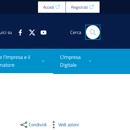
Accedi
Registrati
uici su
Cerca
e l'Impresa e il
L'Impresa
matore
Digitale
Condividi
Vedi azioni