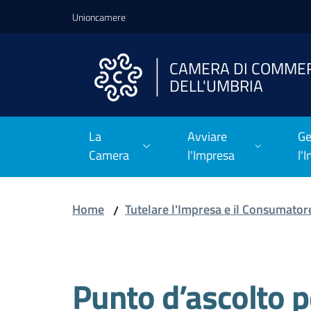
Vai al contenuto
Vai alla navigazione
Vai al footer
Unioncamere
CAMERA DI COMME
DELL'UMBRIA
La
Avviare
Ge
Camera
l'Impresa
l'
Home
Tutelare l'Impresa e il Consumator
/
Salta al contenuto
Punto d’ascolto pe