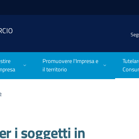
RCIO
Seg
stire
Promuovere l'Impresa e
Tutelar
Impresa
il territorio
Consu
e
r i soggetti in