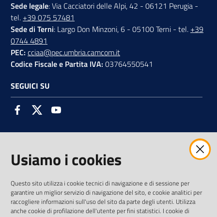
Sede legale
: Via Cacciatori delle Alpi, 42 - 06121 Perugia -
tel.
+39 075 57481
Sede di Terni
: Largo Don Minzoni, 6 - 05100 Terni - tel.
+39
0744 4891
PEC:
cciaa@pec.umbria.camcom.it
Codice Fiscale e Partita IVA:
03764550541
SEGUICI SU
Facebook
Twitter
Youtube
Usiamo i cookies
AMMINISTRAZIONE TRASPARENTE INTERCAM S.C.A.R.L.
Questo sito utilizza i cookie tecnici di navigazione e di sessione per
garantire un miglior servizio di navigazione del sito, e cookie analitici per
raccogliere informazioni sull'uso del sito da parte degli utenti. Utilizza
anche cookie di profilazione dell'utente per fini statistici. I cookie di