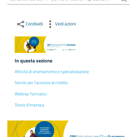
Promuovere
Condividi
Vedi azioni
l'Impresa
e
il
territorio
In questa sezione
Attività di orientamento e specializzazione
Tutelare
l'Impresa
Servizi per l'accesso al credito
e
Webinar formativi
il
Consumatore
Storie d'impresa
L'Impresa
Digitale