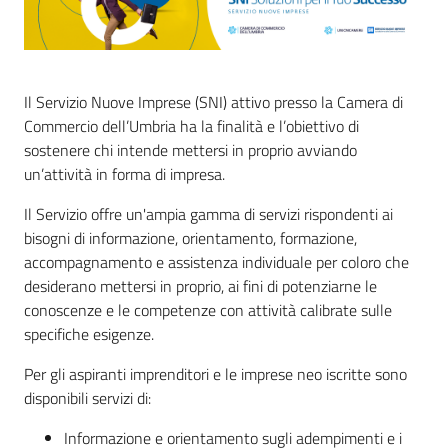
Il Servizio Nuove Imprese (SNI) attivo presso la Camera di
Ac
Commercio dell’Umbria ha la finalità e l’obiettivo di
ce
sostenere chi intende mettersi in proprio avviando
di
un’attività in forma di impresa.
Il Servizio offre un'ampia gamma di servizi rispondenti ai
bisogni di informazione, orientamento, formazione,
Re
accompagnamento e assistenza individuale per coloro che
gis
desiderano mettersi in proprio, ai fini di potenziarne le
tra
conoscenze e le competenze con attività calibrate sulle
ti
specifiche esigenze.
Per gli aspiranti imprenditori e le imprese neo iscritte sono
disponibili servizi di:
Seguici
Informazione e orientamento sugli adempimenti e i
su