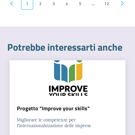
1
2
3
4
5
...
12
Pagina precedente
Pagina successiva
Pagina
Potrebbe interessarti anche
Progetto “Improve your skills"
Migliorare le competenze per
l’internazionalizzazione delle imprese