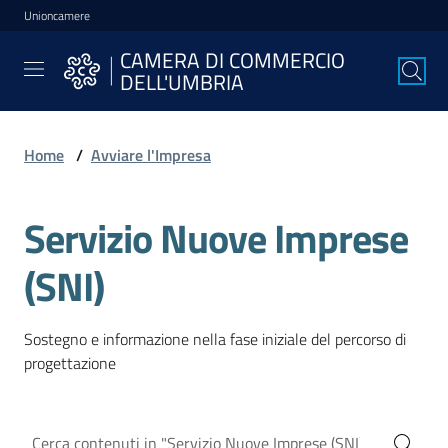
Unioncamere
Vai al contenuto
Vai alla navigazione
Vai al footer
CAMERA DI COMMERCIO
CAMERA DI
DELL'UMBRIA
COMMERCIO
DELL'UMBRIA
Home
/
Avviare l'Impresa
La
Servizio Nuove Imprese
Camera
(SNI)
Avviare
l'Impresa
Sostegno e informazione nella fase iniziale del percorso di
progettazione
Gestire
l'Impresa