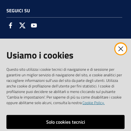
SEGUICI SU
Facebook
Twitter
Youtube
Usiamo i cookies
AMMINISTRAZIONE TRASPARENTE INTERCAM S.C.A.R.L.
Questo sito utilizza i cookie tecnici di navigazione e di sessione per
garantire un miglior servizio di navigazione del sito, e cookie analitici per
raccogliere informazioni sull'uso del sito da parte degli utenti. Utilizza
anche cookie di profilazione dell'utente per fini statistici. I cookie di
Vai alla pagina
profilazione puoi decidere se abilitarli o meno cliccando sul pulsante
Media Policy
'Cambia le impostazioni'. Per saperne di più su come disabilitare i cookie
oppure abilitarne solo alcuni, consulta la nostra
Cookie Policy.
Note legali
Privacy policy
Solo cookies tecnici