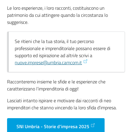
Le loro esperienze, i loro racconti, costituiscono un
patrimonio da cui attingere quando la circostanza lo
Promuovere
suggerisce.
l'Impresa
e
il
Se ritieni che la tua storia, il tuo percorso
territorio
professionale e imprenditoriale possano essere di
supporto ed ispirazione ad altri/e scrivi a
nuove.imprese@umbria.camcom.it
Tutelare
l'Impresa
Racconteremo insieme le sfide e le esperienze che
e
caratterizzano l’imprenditoria di oggi!
il
Consumatore
Lasciati intanto ispirare e motivare dai racconti di neo
imprenditori che stanno vincendo la loro sfida d’impresa.
L'Impresa
SNI Umbria - Storie d'impresa 2025
Digitale