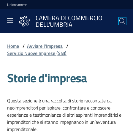
Unioncamere
Vai al contenuto
Vai alla navigazione
Vai al footer
CAMERA DI COMMERCIO
CAMERA DI
DELL'UMBRIA
COMMERCIO
DELL'UMBRIA
Home
/
Avviare l'Impresa
/
Servizio Nuove Imprese (SNI)
La
Camera
Storie d'impresa
Avviare
l'Impresa
Questa sezione è una raccolta di storie raccontate da
neoimprenditori per ispirare, confrontare e conoscere
esperienze e testimonianze di altri aspiranti imprenditrici e
Gestire
imprenditori che si stanno impegnando in un’avventura
l'Impresa
imprenditoriale.