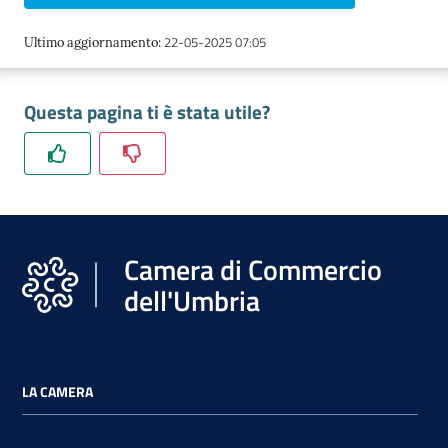
22-05-2025 07:05
Ultimo aggiornamento
:
Questa pagina ti è stata utile?
Ac
ce
di
Re
Camera di Commercio
gis
tra
dell'Umbria
ti
LA CAMERA
Seguici
su