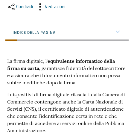
Condividi
Vedi azioni
Promuovere
l'Impresa
e
INDICE DELLA PAGINA
il
territorio
La firma digitale, l'
equivalente informatico della
firma su carta,
garantisce l’identità del sottoscrittore
Tutelare
e assicura che il documento informatico non possa
l'Impresa
subire modifiche dopo la firma.
e
il
I dispositivi di firma digitale rilasciati dalla Camera di
Consumatore
Commercio contengono anche la Carta Nazionale di
Servizi (CNS), il certificato digitale di autenticazione
che consente l’identificazione certa in rete e che
permette di accedere ai servizi online della Pubblica
L'Impresa
Amministrazione.
Digitale