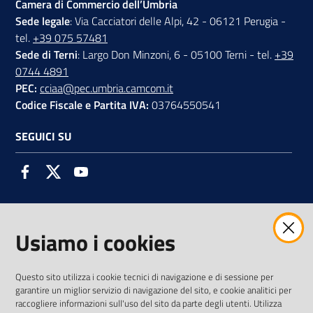
Camera di Commercio dell’Umbria
Sede legale
: Via Cacciatori delle Alpi, 42 - 06121 Perugia -
tel.
+39 075 57481
Sede di Terni
: Largo Don Minzoni, 6 - 05100 Terni - tel.
+39
0744 4891
PEC:
cciaa@pec.umbria.camcom.it
Codice Fiscale e Partita IVA:
03764550541
SEGUICI SU
Facebook
Twitter
Youtube
Usiamo i cookies
AMMINISTRAZIONE TRASPARENTE INTERCAM S.C.A.R.L.
Questo sito utilizza i cookie tecnici di navigazione e di sessione per
garantire un miglior servizio di navigazione del sito, e cookie analitici per
raccogliere informazioni sull'uso del sito da parte degli utenti. Utilizza