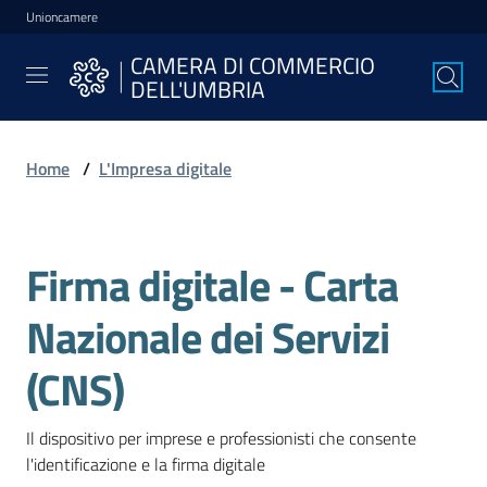
Unioncamere
Vai al contenuto
Vai alla navigazione
Vai al footer
CAMERA DI COMMERCIO
CAMERA DI
DELL'UMBRIA
COMMERCIO
DELL'UMBRIA
Home
/
L'Impresa digitale
La
Camera
Firma digitale - Carta
Salta al contenuto
Nazionale dei Servizi
Avviare
l'Impresa
(CNS)
Il dispositivo per imprese e professionisti che consente 
Gestire
l'identificazione e la firma digitale 
l'Impresa