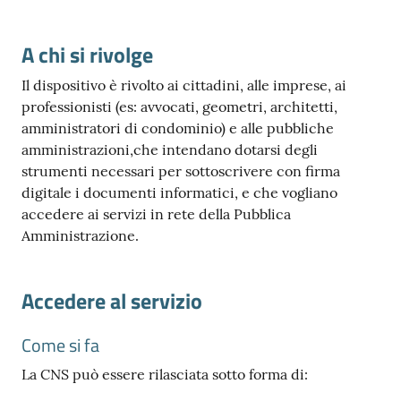
A chi si rivolge
Il dispositivo è rivolto ai cittadini, alle imprese, ai
Ac
professionisti (es: avvocati, geometri, architetti,
ce
amministratori di condominio) e alle pubbliche
di
amministrazioni,che intendano dotarsi degli
strumenti necessari per sottoscrivere con firma
digitale i documenti informatici, e che vogliano
Re
accedere ai servizi in rete della Pubblica
gis
Amministrazione.
tra
ti
Accedere al servizio
Come si fa
La CNS può essere rilasciata sotto forma di:
Seguici
su