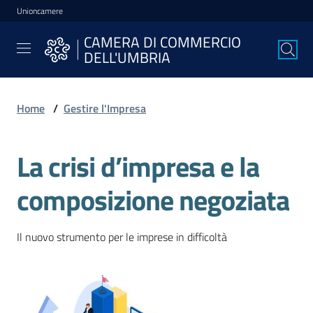
Unioncamere
Vai al contenuto
Vai alla navigazione
Vai al footer
CAMERA DI COMMERCIO
CAMERA DI
DELL'UMBRIA
COMMERCIO
DELL'UMBRIA
Home
/
Gestire l'Impresa
La
La crisi d’impresa e la
Camera
composizione negoziata
Avviare
l'Impresa
Il nuovo strumento per le imprese in difficoltà
Gestire
l'Impresa