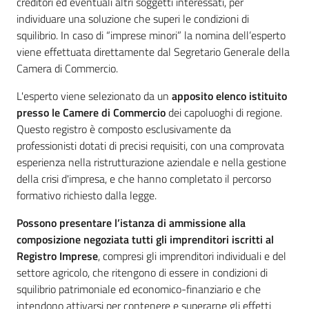
creditori ed eventuali altri soggetti interessati, per
individuare una soluzione che superi le condizioni di
squilibrio. In caso di “imprese minori” la nomina dell’esperto
viene effettuata direttamente dal Segretario Generale della
Camera di Commercio.
Ac
L'esperto viene selezionato da un
apposito elenco
istituito
ce
presso le Camere di Commercio
dei capoluoghi di regione.
di
Questo registro è composto esclusivamente da
professionisti dotati di precisi requisiti, con una comprovata
esperienza nella ristrutturazione aziendale e nella gestione
Re
della crisi d'impresa, e che hanno completato il percorso
gis
formativo richiesto dalla legge.
tra
ti
Possono presentare l’istanza di ammissione alla
composizione negoziata tutti gli imprenditori iscritti al
Registro Imprese
, compresi gli imprenditori individuali e del
settore agricolo, che ritengono di essere in condizioni di
squilibrio patrimoniale ed economico-finanziario e che
Seguici
intendono attivarsi per contenere e superarne gli effetti
su