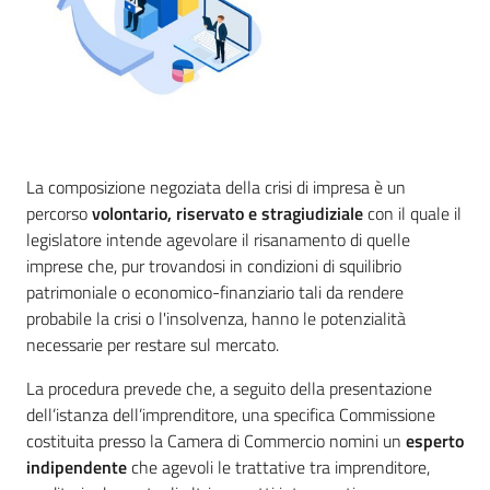
Promuovere
l'Impresa
e
il
territorio
La composizione negoziata della crisi di impresa è un
percorso
volontario, riservato e stragiudiziale
con il quale il
legislatore intende agevolare il risanamento di quelle
Tutelare
imprese che, pur trovandosi in condizioni di squilibrio
l'Impresa
patrimoniale o economico-finanziario tali da rendere
e
probabile la crisi o l'insolvenza, hanno le potenzialità
il
necessarie per restare sul mercato.
Consumatore
La procedura prevede che, a seguito della presentazione
dell’istanza dell’imprenditore, una specifica Commissione
costituita presso la Camera di Commercio nomini un
esperto
L'Impresa
indipendente
che agevoli le trattative tra imprenditore,
Digitale