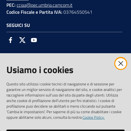
PEC:
cciaa@pec.umbria.camcom.it
Codice Fiscale e Partita IVA:
03764550541
SEGUICI SU
Facebook
Twitter
Youtube
Usiamo i cookies
AMMINISTRAZIONE TRASPARENTE INTERCAM S.C.A.R.L.
Questo sito utilizza i cookie tecnici di navigazione e di sessione per
garantire un miglior servizio di navigazione del sito, e cookie analitici per
raccogliere informazioni sull'uso del sito da parte degli utenti. Utilizza
anche cookie di profilazione dell'utente per fini statistici. I cookie di
Vai alla pagina
profilazione puoi decidere se abilitarli o meno cliccando sul pulsante
Media Policy
'Cambia le impostazioni'. Per saperne di più su come disabilitare i cookie
oppure abilitarne solo alcuni, consulta la nostra
Cookie Policy.
Note legali