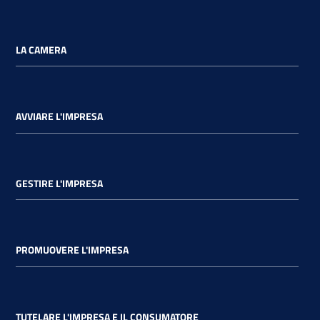
Promuovere
LA CAMERA
l'Impresa
e
il
territorio
AVVIARE L'IMPRESA
Tutelare
GESTIRE L'IMPRESA
l'Impresa
e
il
Consumatore
PROMUOVERE L'IMPRESA
L'Impresa
Digitale
TUTELARE L'IMPRESA E IL CONSUMATORE