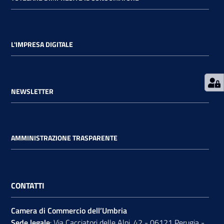
L'IMPRESA DIGITALE
Ac
ce
di
NEWSLETTER
Re
gis
AMMINISTRAZIONE TRASPARENTE
tra
ti
CONTATTI
Camera di Commercio dell’Umbria
Seguici
Sede legale
: Via Cacciatori delle Alpi, 42 - 06121 Perugia -
su