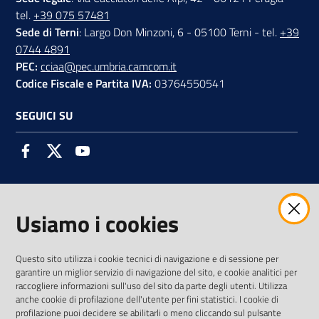
tel.
+39 075 57481
Sede di Terni
: Largo Don Minzoni, 6 - 05100 Terni - tel.
+39
0744 4891
PEC:
cciaa@pec.umbria.camcom.it
Codice Fiscale e Partita IVA:
03764550541
SEGUICI SU
Facebook
Twitter
Youtube
Usiamo i cookies
AMMINISTRAZIONE TRASPARENTE INTERCAM S.C.A.R.L.
Questo sito utilizza i cookie tecnici di navigazione e di sessione per
garantire un miglior servizio di navigazione del sito, e cookie analitici per
raccogliere informazioni sull'uso del sito da parte degli utenti. Utilizza
anche cookie di profilazione dell'utente per fini statistici. I cookie di
Vai alla pagina
profilazione puoi decidere se abilitarli o meno cliccando sul pulsante