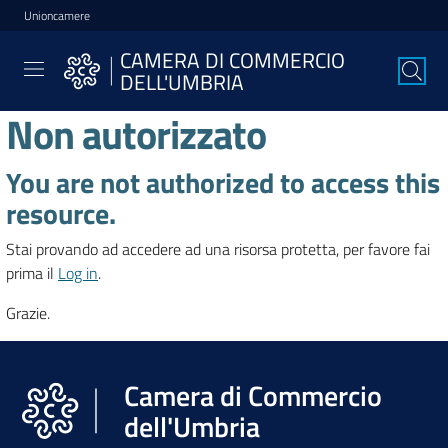
Unioncamere
Vai al contenuto
Vai alla navigazione
Vai al footer
CAMERA DI COMMERCIO
CAMERA DI
DELL'UMBRIA
COMMERCIO
DELL'UMBRIA
Non autorizzato
You are not authorized to access this
La
resource.
Camera
Stai provando ad accedere ad una risorsa protetta, per favore fai
prima il
Log in
.
Avviare
Grazie.
l'Impresa
Camera di Commercio
Gestire
dell'Umbria
l'Impresa