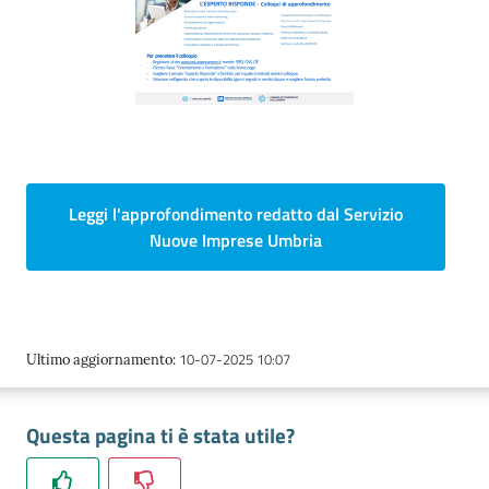
Ac
ce
di
Leggi l'approfondimento redatto dal Servizio
Nuove Imprese Umbria
Re
gis
tra
ti
10-07-2025 10:07
Ultimo aggiornamento
:
Questa pagina ti è stata utile?
Seguici
su