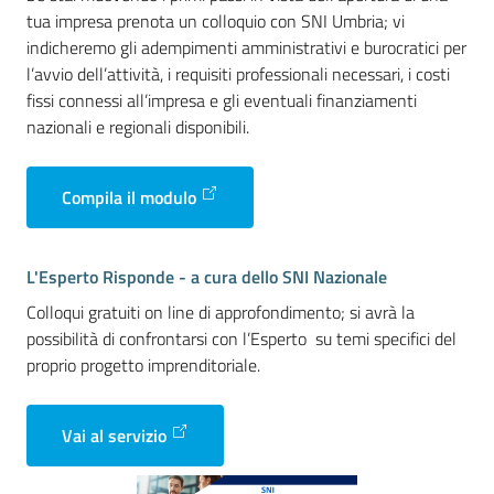
tua impresa prenota un colloquio con SNI Umbria; vi
indicheremo gli adempimenti amministrativi e burocratici per
Promuovere
l’avvio dell’attività, i requisiti professionali necessari, i costi
l'Impresa
fissi connessi all’impresa e gli eventuali finanziamenti
e
nazionali e regionali disponibili.
il
territorio
Compila il modulo
Tutelare
L'Esperto Risponde - a cura dello SNI Nazionale
l'Impresa
Colloqui gratuiti on line di approfondimento; si avrà la
e
possibilità di confrontarsi con l’Esperto su temi specifici del
il
proprio progetto imprenditoriale.
Consumatore
Vai al servizio
L'Impresa
Digitale