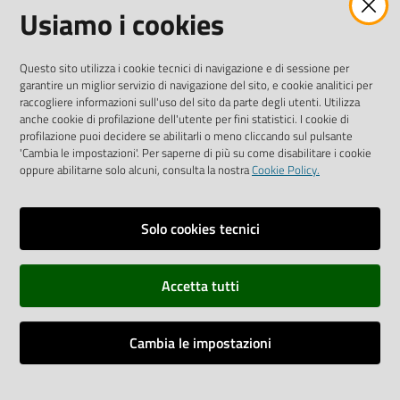
Usiamo i cookies
AMMINISTRAZIONE TRASPARENTE INTERCAM S.C.A.R.L.
Questo sito utilizza i cookie tecnici di navigazione e di sessione per
garantire un miglior servizio di navigazione del sito, e cookie analitici per
raccogliere informazioni sull'uso del sito da parte degli utenti. Utilizza
anche cookie di profilazione dell'utente per fini statistici. I cookie di
Vai alla pagina
profilazione puoi decidere se abilitarli o meno cliccando sul pulsante
Media Policy
'Cambia le impostazioni'. Per saperne di più su come disabilitare i cookie
oppure abilitarne solo alcuni, consulta la nostra
Cookie Policy.
Note legali
Privacy policy
Solo cookies tecnici
Mappa del sito
Accetta tutti
Credits
Dichiarazione di accessibilità
Cambia le impostazioni
Monitoraggio accessi al sito