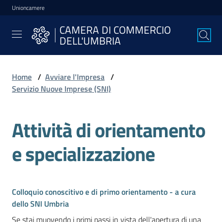
Unioncamere
Vai al contenuto
Vai alla navigazione
Vai al footer
CAMERA DI COMMERCIO
CAMERA DI
DELL'UMBRIA
COMMERCIO
DELL'UMBRIA
Home
/
Avviare l'Impresa
/
Servizio Nuove Imprese (SNI)
La
Camera
Attività di orientamento
e specializzazione
Avviare
l'Impresa
Colloquio conoscitivo e di primo orientamento - a cura
Gestire
dello SNI Umbria
l'Impresa
Se stai muovendo i primi passi in vista dell'apertura di una