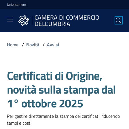
Unioncamere
Vai al contenuto
Vai alla navigazione
Vai al footer
CAMERA DI COMMERCIO
CAMERA DI
DELL'UMBRIA
COMMERCIO
DELL'UMBRIA
Home
/
Novità
/
Avvisi
La
Camera
Certificati di Origine,
Salta al contenuto
novità sulla stampa dal
Avviare
l'Impresa
1° ottobre 2025
Per gestire direttamente la stampa dei certificati, riducendo 
Gestire
tempi e costi
l'Impresa