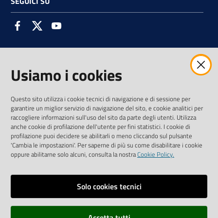
SEGUICI SU
Facebook
Twitter
Youtube
Usiamo i cookies
AMMINISTRAZIONE TRASPARENTE INTERCAM S.C.A.R.L.
Questo sito utilizza i cookie tecnici di navigazione e di sessione per
garantire un miglior servizio di navigazione del sito, e cookie analitici per
raccogliere informazioni sull'uso del sito da parte degli utenti. Utilizza
anche cookie di profilazione dell'utente per fini statistici. I cookie di
Vai alla pagina
profilazione puoi decidere se abilitarli o meno cliccando sul pulsante
Media Policy
'Cambia le impostazioni'. Per saperne di più su come disabilitare i cookie
oppure abilitarne solo alcuni, consulta la nostra
Cookie Policy.
Note legali
Privacy policy
Solo cookies tecnici
Mappa del sito
Accetta tutti