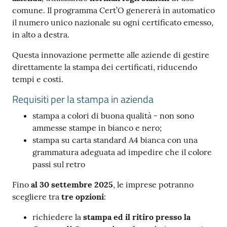
comune. Il programma Cert’O genererà in automatico
il numero unico nazionale su ogni certificato emesso,
in alto a destra.
Questa innovazione permette alle aziende di gestire
Ac
direttamente la stampa dei certificati, riducendo
ce
tempi e costi.
di
Requisiti per la stampa in azienda
stampa a colori di buona qualità - non sono
Re
ammesse stampe in bianco e nero;
gis
stampa su carta standard A4 bianca con una
tra
grammatura adeguata ad impedire che il colore
ti
passi sul retro
Fino
al 30 settembre 2025
, le imprese potranno
scegliere tra
tre opzioni
:
Seguici
richiedere la
stampa ed il ritiro presso la
su