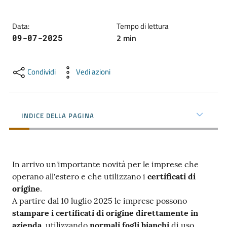
Data
:
Tempo di lettura
Promuovere
2
min
09-07-2025
l'Impresa
e
il
Condividi
Vedi azioni
territorio
INDICE DELLA PAGINA
Tutelare
l'Impresa
e
il
In arrivo un'importante novità per le imprese che
Consumatore
operano all'estero e che utilizzano i
certificati di
origine
.
A partire dal 10 luglio 2025 le imprese possono
L'Impresa
stampare i certificati di origine direttamente in
Digitale
azienda
, utilizzando
normali fogli bianchi
di uso