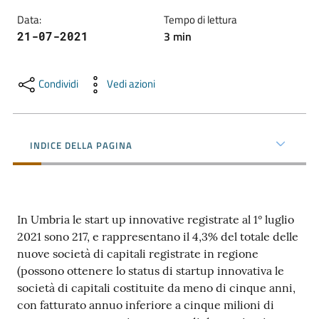
Data
:
Tempo di lettura
3
min
21-07-2021
Promuovere
l'Impresa
e
Condividi
Vedi azioni
il
territorio
INDICE DELLA PAGINA
Tutelare
l'Impresa
e
il
In Umbria le start up innovative registrate al 1° luglio
Consumatore
2021 sono 217, e rappresentano il 4,3% del totale delle
nuove società di capitali registrate in regione
(possono ottenere lo status di startup innovativa le
società di capitali costituite da meno di cinque anni,
L'Impresa
con fatturato annuo inferiore a cinque milioni di
Digitale