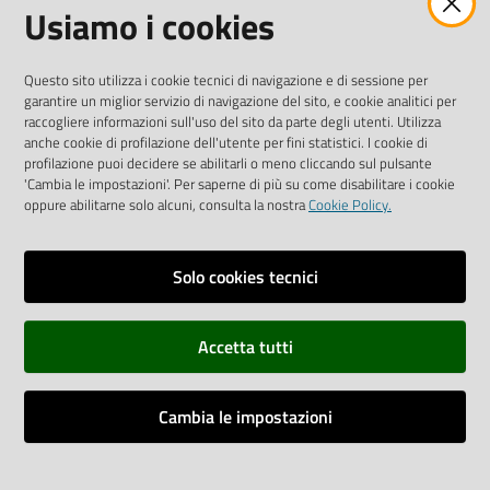
Usiamo i cookies
AMMINISTRAZIONE TRASPARENTE INTERCAM S.C.A.R.L.
Questo sito utilizza i cookie tecnici di navigazione e di sessione per
garantire un miglior servizio di navigazione del sito, e cookie analitici per
raccogliere informazioni sull'uso del sito da parte degli utenti. Utilizza
anche cookie di profilazione dell'utente per fini statistici. I cookie di
Vai alla pagina
profilazione puoi decidere se abilitarli o meno cliccando sul pulsante
Media Policy
'Cambia le impostazioni'. Per saperne di più su come disabilitare i cookie
oppure abilitarne solo alcuni, consulta la nostra
Cookie Policy.
Note legali
Privacy policy
Solo cookies tecnici
Mappa del sito
Accetta tutti
Credits
Dichiarazione di accessibilità
Cambia le impostazioni
Monitoraggio accessi al sito