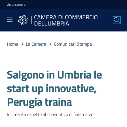
Unioncamere
Vai al contenuto
Vai alla navigazione
Vai al footer
CAMERA DI COMMERCIO
CAMERA DI
DELL'UMBRIA
COMMERCIO
DELL'UMBRIA
Home
/
La Camera
/
Comunicati Stampa
La
Camera
Salgono in Umbria le
Salta al contenuto
start up innovative,
Avviare
l'Impresa
Perugia traina
In crescita rispetto al consuntivo di fine marzo
Gestire
l'Impresa