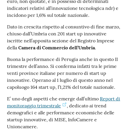
euro, non quotate, e in possesso di determinati
indicatori relativi all’innovazione tecnologica ndr) e
incidono per 1,6% sul totale nazionale.
Dato in crescita rispetto al consuntivo di fine marzo,
Ac
chiuso dall’Umbria con 201 start up innovative
ce
iscritte nell’apposita sezione del Registro Imprese
di
della
Camera di Commercio dell’Umbria
.
Buona la performance di Perugia anche in questo II
trimestre dell’anno. Si conferma infatti tra le prime
Re
venti province italiane per numero di start up
gis
innovative. Operano al 1 luglio di questo anno nel
tra
capoluogo 164 start up, l’1,21% del totale nazionale.
ti
E’ uno degli aspetti che emerge dall’ultimo
Report di
monitoraggio trimestrale
, dedicato ai trend
demografici e alle performance economiche delle
startup innovative, di MISE, InfoCamere e
Seguici
Unioncamere.
su