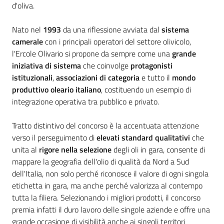
d'oliva.
Nato nel
1993
da una riflessione avviata dal
sistema
camerale
con i principali operatori del settore olivicolo,
l'Ercole Olivario si propone da sempre come una
grande
Ac
iniziativa di sistema
che coinvolge
protagonisti
ce
istituzionali
,
associazioni di categoria
e tutto il
mondo
di
produttivo oleario italiano
, costituendo un esempio di
integrazione operativa tra pubblico e privato.
Re
Tratto distintivo del concorso è la accentuata attenzione
gis
verso il perseguimento di
elevati standard qualitativi
che
tra
unita al
rigore nella selezione
degli oli in gara, consente di
ti
mappare la geografia dell'olio di qualità da Nord a Sud
dell'Italia, non solo perché riconosce il valore di ogni singola
etichetta in gara, ma anche perché valorizza al contempo
tutta la filiera. Selezionando i migliori prodotti, il concorso
premia infatti il duro lavoro delle singole aziende e offre una
Seguici
grande occasione di visibilità anche ai singoli territori
su