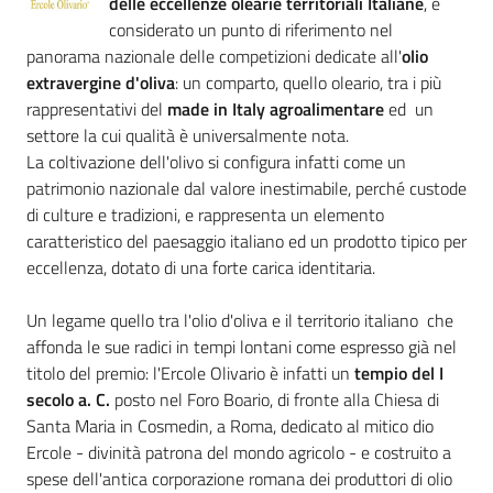
delle eccellenze olearie territoriali Italiane
, è
considerato un punto di riferimento nel
panorama nazionale delle competizioni dedicate all'
olio
Promuovere
extravergine d'oliva
: un comparto, quello oleario, tra i più
l'Impresa
rappresentativi del
made in Italy agroalimentare
ed un
e
settore la cui qualità è universalmente nota.
il
La coltivazione dell'olivo si configura infatti come un
territorio
patrimonio nazionale dal valore inestimabile, perché custode
di culture e tradizioni, e rappresenta un elemento
caratteristico del paesaggio italiano ed un prodotto tipico per
Tutelare
eccellenza, dotato di una forte carica identitaria.
l'Impresa
e
Un legame quello tra l'olio d'oliva e il territorio italiano che
il
affonda le sue radici in tempi lontani come espresso già nel
Consumatore
titolo del premio: l'Ercole Olivario è infatti un
tempio del I
secolo a. C.
posto nel Foro Boario, di fronte alla Chiesa di
Santa Maria in Cosmedin, a Roma, dedicato al mitico dio
Ercole - divinità patrona del mondo agricolo - e costruito a
L'Impresa
spese dell'antica corporazione romana dei produttori di olio
Digitale