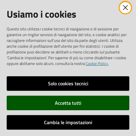
Usiamo i cookies
AMMINISTRAZIONE TRASPARENTE INTERCAM S.C.A.R.L.
Questo sito utilizza i cookie tecnici di navigazione e di sessione per
garantire un miglior servizio di navigazione del sito, e cookie analitici per
raccogliere informazioni sull'uso del sito da parte degli utenti. Utilizza
anche cookie di profilazione dell'utente per fini statistici. I cookie di
Vai alla pagina
profilazione puoi decidere se abilitarli o meno cliccando sul pulsante
'Cambia le impostazioni'. Per saperne di più su come disabilitare i cookie
Media Policy
oppure abilitarne solo alcuni, consulta la nostra
Cookie Policy.
Note legali
Privacy policy
Solo cookies tecnici
Mappa del sito
Accetta tutti
Credits
Dichiarazione di accessibilità
Cambia le impostazioni
Monitoraggio accessi al sito