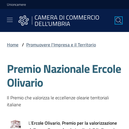
Unioncamere
Vai al contenuto
Vai alla navigazione
Vai al footer
CAMERA DI COMMERCIO
CAMERA DI
DELL'UMBRIA
COMMERCIO
DELL'UMBRIA
Home
/
Promuovere l'Impresa e il Territorio
La
Premio Nazionale Ercole
Camera
Olivario
Avviare
l'Impresa
Il Premio che valorizza le eccellenze olearie territoriali
italiane
Gestire
L'
Ercole Olivario
,
Premio per la valorizzazione
l'Impresa