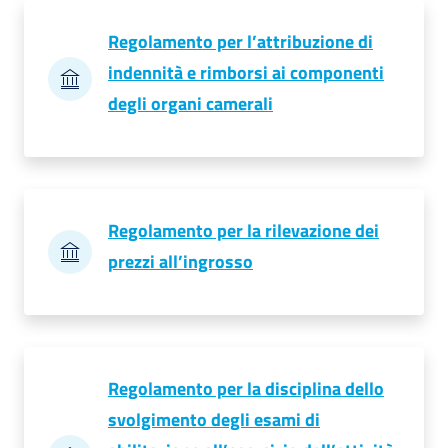
Regolamento per l’attribuzione di
indennità e rimborsi ai componenti
degli organi camerali
Ac
ce
di
Regolamento per la rilevazione dei
Re
prezzi all’ingrosso
gis
tra
ti
Regolamento per la disciplina dello
svolgimento degli esami di
Seguici
su