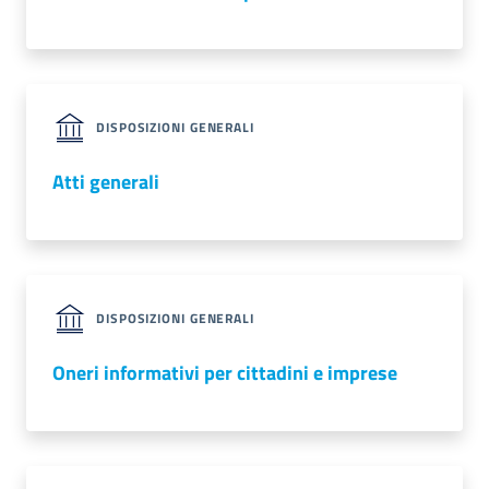
Promuovere
l'Impresa
e
DISPOSIZIONI GENERALI
il
territorio
Atti generali
Tutelare
l'Impresa
e
DISPOSIZIONI GENERALI
il
Consumatore
Oneri informativi per cittadini e imprese
L'Impresa
Digitale