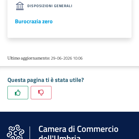
DISPOSIZIONI GENERALI
Burocrazia zero
Ac
ce
di
29-06-2026 10:06
Ultimo aggiornamento
:
Re
Questa pagina ti è stata utile?
gis
tra
ti
Camera di Commercio
Seguici
dell'Umbria
su