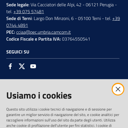
Sede legale
: Via Cacciatori delle Alpi, 42 - 06121 Perugia -
tel.
+39 075 57481
Sede di Terni
: Largo Don Minzoni, 6 - 05100 Terni - tel.
+39
0744 4891
PEC:
cciaa@pec.umbria.camcom.it
Codice Fiscale e Partita IVA:
03764550541
SEGUICI SU
Facebook
Twitter
Youtube
Usiamo i cookies
AMMINISTRAZIONE TRASPARENTE INTERCAM S.C.A.R.L.
Questo sito utilizza i cookie tecnici di navigazione e di sessione per
garantire un miglior servizio di navigazione del sito, e cookie analitici per
raccogliere informazioni sull'uso del sito da parte degli utenti. Utilizza
anche cookie di profilazione dell'utente per fini statistici. I cookie di