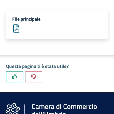
Promuovere
File principale
l'Impresa
e
il
territorio
Tutelare
Questa pagina ti è stata utile?
l'Impresa
e
il
Consumatore
Camera di Commercio
L'Impresa
Digitale