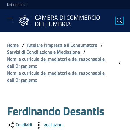
Unioncamere
Vai al contenuto
Vai alla navigazione
Vai al footer
CAMERA DI COMMERCIO
CAMERA DI
DELL'UMBRIA
COMMERCIO
DELL'UMBRIA
Home
/
Tutelare l'Impresa e il Consumatore
/
Servizi di Conciliazione e Mediazione
/
La
Nomi e curricula dei mediatori e del responsabile
/
Camera
dell'Organismo
Nomi e curricula dei mediatori e del responsabile
dell'Organismo
Avviare
l'Impresa
Ferdinando Desantis
Gestire
l'Impresa
Condividi
Vedi azioni