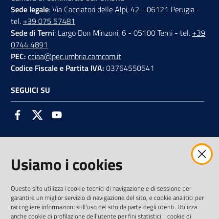
Sede legale
: Via Cacciatori delle Alpi, 42 - 06121 Perugia -
tel.
+39 075 57481
Sede di Terni
: Largo Don Minzoni, 6 - 05100 Terni - tel.
+39
0744 4891
PEC:
cciaa@pec.umbria.camcom.it
Codice Fiscale e Partita IVA:
03764550541
SEGUICI SU
Facebook
Twitter
Youtube
Usiamo i cookies
AMMINISTRAZIONE TRASPARENTE INTERCAM S.C.A.R.L.
Questo sito utilizza i cookie tecnici di navigazione e di sessione per
garantire un miglior servizio di navigazione del sito, e cookie analitici per
raccogliere informazioni sull'uso del sito da parte degli utenti. Utilizza
anche cookie di profilazione dell'utente per fini statistici. I cookie di