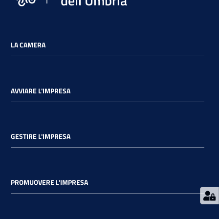
dell'Umbria
LA CAMERA
Ac
ce
di
AVVIARE L'IMPRESA
Re
gis
GESTIRE L'IMPRESA
tra
ti
PROMUOVERE L'IMPRESA
Seguici
su