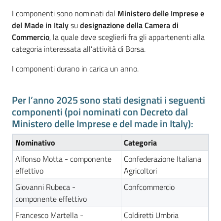
I componenti sono nominati dal
Ministero delle Imprese e
del Made in Italy
su
designazione della Camera di
Promuovere
Commercio
, la quale deve sceglierli fra gli appartenenti alla
l'Impresa
categoria interessata all’attività di Borsa.
e
il
I componenti durano in carica un anno.
territorio
Per l’anno 2025 sono stati designati i seguenti
componenti (poi nominati con Decreto dal
Tutelare
Ministero delle Imprese e del made in Italy):
l'Impresa
e
Nominativo
Categoria
il
Alfonso Motta - componente
Confederazione Italiana
Consumatore
effettivo
Agricoltori
Giovanni Rubeca -
Confcommercio
componente effettivo
L'Impresa
Francesco Martella -
Coldiretti Umbria
Digitale