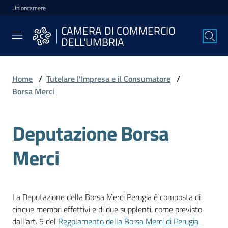
Unioncamere
Vai al contenuto
Vai alla navigazione
Vai al footer
CAMERA DI COMMERCIO
CAMERA DI
DELL'UMBRIA
COMMERCIO
DELL'UMBRIA
Home
/
Tutelare l'Impresa e il Consumatore
/
Borsa Merci
La
Camera
Deputazione Borsa
Merci
Avviare
l'Impresa
La Deputazione della Borsa Merci Perugia è composta di
Gestire
cinque membri effettivi e di due supplenti, come previsto
l'Impresa
dall’art. 5 del
Regolamento della Borsa Merci di Perugia
.