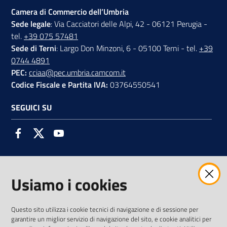
Camera di Commercio dell’Umbria
Sede legale
: Via Cacciatori delle Alpi, 42 - 06121 Perugia -
tel.
+39 075 57481
Sede di Terni
: Largo Don Minzoni, 6 - 05100 Terni - tel.
+39
0744 4891
PEC:
cciaa@pec.umbria.camcom.it
Codice Fiscale e Partita IVA:
03764550541
SEGUICI SU
Facebook
Twitter
Youtube
Usiamo i cookies
AMMINISTRAZIONE TRASPARENTE INTERCAM S.C.A.R.L.
Questo sito utilizza i cookie tecnici di navigazione e di sessione per
garantire un miglior servizio di navigazione del sito, e cookie analitici per