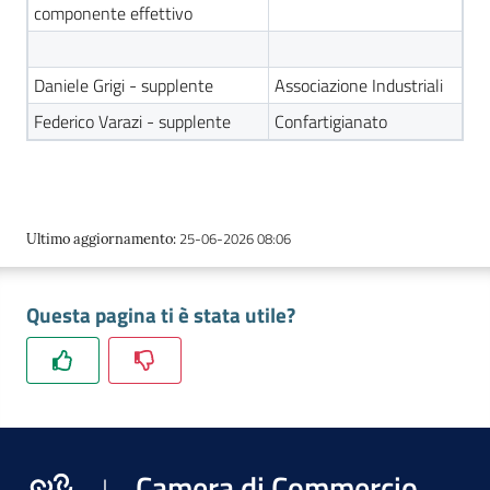
componente effettivo
Daniele Grigi - supplente
Associazione Industriali
Federico Varazi - supplente
Confartigianato
Ac
ce
di
25-06-2026 08:06
Ultimo aggiornamento
:
Re
gis
Questa pagina ti è stata utile?
tra
ti
Seguici
Camera di Commercio
su