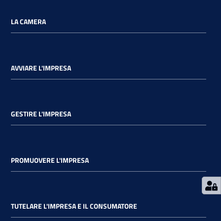
LA CAMERA
Ac
AVVIARE L'IMPRESA
ce
di
GESTIRE L'IMPRESA
Re
gis
tra
ti
PROMUOVERE L'IMPRESA
TUTELARE L'IMPRESA E IL CONSUMATORE
Seguici
su