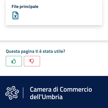
File principale
Promuovere
l'Impresa
e
il
territorio
Questa pagina ti è stata utile?
Tutelare
l'Impresa
e
il
Consumatore
Camera di Commercio
dell'Umbria
L'Impresa
Digitale