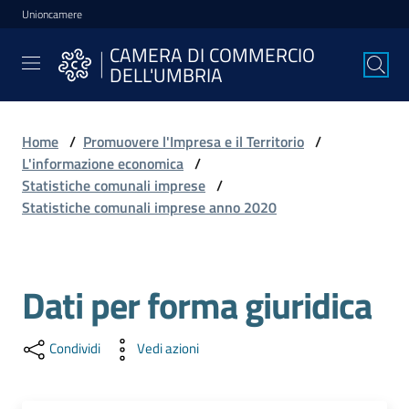
Unioncamere
Vai al contenuto
Vai alla navigazione
Vai al footer
CAMERA DI COMMERCIO
CAMERA DI
DELL'UMBRIA
COMMERCIO
DELL'UMBRIA
Home
/
Promuovere l'Impresa e il Territorio
/
L'informazione economica
/
La
Statistiche comunali imprese
/
Camera
Statistiche comunali imprese anno 2020
Avviare
Dati per forma giuridica
l'Impresa
Condividi
Vedi azioni
Gestire
l'Impresa