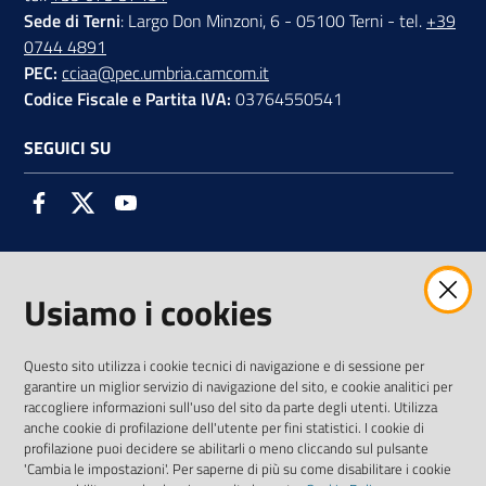
Sede di Terni
: Largo Don Minzoni, 6 - 05100 Terni - tel.
+39
0744 4891
PEC:
cciaa@pec.umbria.camcom.it
Codice Fiscale e Partita IVA:
03764550541
SEGUICI SU
Facebook
Twitter
Youtube
Usiamo i cookies
AMMINISTRAZIONE TRASPARENTE INTERCAM S.C.A.R.L.
Questo sito utilizza i cookie tecnici di navigazione e di sessione per
garantire un miglior servizio di navigazione del sito, e cookie analitici per
raccogliere informazioni sull'uso del sito da parte degli utenti. Utilizza
anche cookie di profilazione dell'utente per fini statistici. I cookie di
Vai alla pagina
profilazione puoi decidere se abilitarli o meno cliccando sul pulsante
Media Policy
'Cambia le impostazioni'. Per saperne di più su come disabilitare i cookie