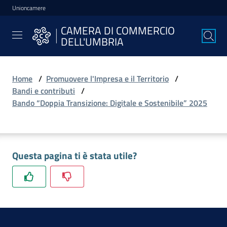
Unioncamere
Vai al contenuto
Vai alla navigazione
Vai al footer
CAMERA DI COMMERCIO
CAMERA DI
DELL'UMBRIA
COMMERCIO
DELL'UMBRIA
Home
/
Promuovere l'Impresa e il Territorio
/
Bandi e contributi
/
La
Bando “Doppia Transizione: Digitale e Sostenibile” 2025
Camera
Avviare
Questa pagina ti è stata utile?
l'Impresa
Gestire
l'Impresa