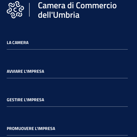
Camera di Commercio
dell'Umbria
Promuovere
l'Impresa
e
il
LA CAMERA
territorio
AVVIARE L'IMPRESA
Tutelare
l'Impresa
e
il
GESTIRE L'IMPRESA
Consumatore
L'Impresa
PROMUOVERE L'IMPRESA
Digitale