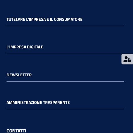
TUTELARE L'IMPRESA E IL CONSUMATORE
Ac
ce
L'IMPRESA DIGITALE
di
Re
NEWSLETTER
gis
tra
ti
AMMINISTRAZIONE TRASPARENTE
Seguici
CONTATTI
su