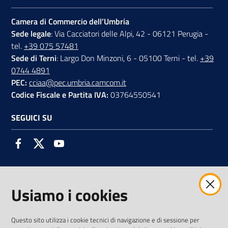
Camera di Commercio dell’Umbria
Sede legale
: Via Cacciatori delle Alpi, 42 - 06121 Perugia -
tel.
+39 075 57481
Sede di Terni
: Largo Don Minzoni, 6 - 05100 Terni - tel.
+39
0744 4891
PEC:
cciaa@pec.umbria.camcom.it
Codice Fiscale e Partita IVA:
03764550541
SEGUICI SU
Facebook
Twitter
Youtube
Usiamo i cookies
AMMINISTRAZIONE TRASPARENTE INTERCAM S.C.A.R.L.
Questo sito utilizza i cookie tecnici di navigazione e di sessione per