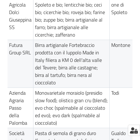
Agricola
Spoleto e bio; lenticchie bio; ceci
one di
Dolci
bio; cicerchie bio; roveja bio; farine
Spoleto
Giuseppina
bio; zuppe bio; birra artigianale al
SS
farro; birra artigianale alle
cicerchie; zafferano
Futura
Birra artigianale Fortebraccio
Montone
Group SRL
prodotta con il luppolo Made in
Italy filiera a KM 0 dell'alta valle
del Tevere; birra alle castagne;
birra al tartufo; birra nera al
cioccolato
Azienda
Monovarietale moraiolo (presidio
Todi
Agraria
slow food); olistico gran cru (blend);
Passo
evo choc (spalmabile al cioccolato
della
ed evo); evo dark (spalmabile al
Palomba
cioccolato)
Società
Pasta di semola di grano duro
Gualdo