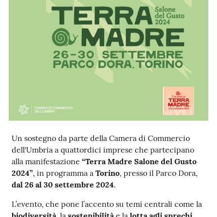
Ac
ce
di
Re
gis
Un sostegno da parte della Camera di Commercio
tra
dell'Umbria a quattordici imprese che partecipano
ti
alla manifestazione
“Terra Madre Salone del Gusto
2024”
, in programma a
Torino
, presso il Parco Dora,
dal 26 al 30 settembre 2024
.
Seguici
L’evento, che pone l’accento su temi centrali come la
su
biodiversità
, la
sostenibilità
e la
lotta agli sprechi