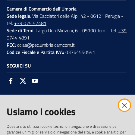
Camera di Commercio dell’Umbria
Sede legale
: Via Cacciatori delle Alpi, 42 - 06121 Perugia -
tel.
+39 075 57481
Sede di Terni
: Largo Don Minzoni, 6 - 05100 Terni - tel.
+39
0744 4891
PEC:
cciaa@pec.umbria.camcom.it
Codice Fiscale e Partita IVA:
03764550541
SEGUICI SU
Facebook
Twitter
Youtube
Usiamo i cookies
AMMINISTRAZIONE TRASPARENTE INTERCAM S.C.A.R.L.
Questo sito utilizza i cookie tecnici di navigazione e di sessione per
garantire un miglior servizio di navigazione del sito, e cookie analitici per