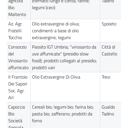
agricola
(formato lungo e corto); farine;
Tadino
Bio
legumi (ceci)
Maltento
Az. Agr.
Olio extravergine di oliva;
Spoleto
Fratelli
condimenti a base di olio
Tocchio
extravergine; legumi
Consorzio
Passito IGT Umbria; "vinosanto da
Città di
del
uve affumicate" (presidio slow
Castello
Vinosanto
food); prodotti collegati al presidio;
affumicato
prodotti vari
Il Frantoio
Olio Extravergine Di Oliva
Trevi
Dei Sapori
Soc. Agr.
Arl
Capoccia
Cereali bio; legumi bio; farina bio;
Gualdo
Bio
pasta bio; zafferano; prodotti da
Tadino
Società
forno
Agricola