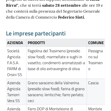
Birra!"
, che si terrà
sabato 28 settembre
alle ore 19 e
che conterà sulla presenza del Segretario Generale
della Camera di Commercio
Federico Sisti
.
Le imprese partecipanti
AZIENDA
PRODOTTI
COMUNE
Società
Fagiolina del Trasimeno (presidio
Passigna
Agricola
slow food); marmellate e sughi in
no sul
F.A.S.A.
vasetto; condimenti aromatizzati a
Trasimen
FARM di
base di olio extravergine di oliva
o
Orsini SS
Azienda
Grano saraceno della Valnerina
Cascia
Agricola
(presidio slow food); farina di grano
Tamorri
saraceno; lenticchie; farro perlato;
Vera SS
ceci
Azienda
Farro DOP di Monteleone di
Montele