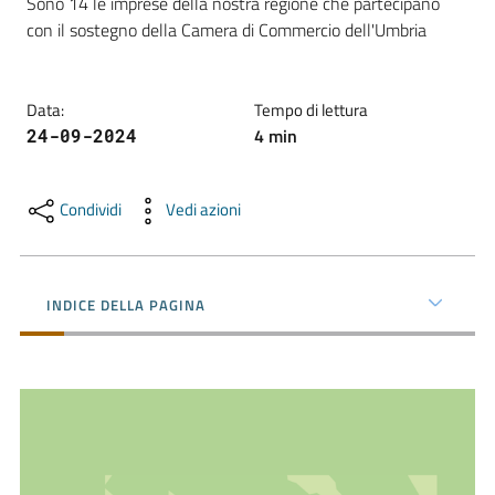
Sono 14 le imprese della nostra regione che partecipano 
con il sostegno della Camera di Commercio dell'Umbria
Promuovere
l'Impresa
Data
:
Tempo di lettura
e
4
min
24-09-2024
il
territorio
Condividi
Vedi azioni
Tutelare
l'Impresa
INDICE DELLA PAGINA
e
il
Consumatore
L'Impresa
Digitale