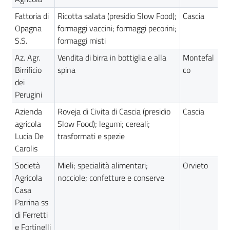
Fattoria di
Ricotta salata (presidio Slow Food);
Cascia
Opagna
formaggi vaccini; formaggi pecorini;
S.S.
formaggi misti
Az. Agr.
Vendita di birra in bottiglia e alla
Montefal
Birrificio
spina
co
dei
Perugini
Azienda
Roveja di Civita di Cascia (presidio
Cascia
agricola
Slow Food); legumi; cereali;
Lucia De
trasformati e spezie
Carolis
Società
Mieli; specialità alimentari;
Orvieto
Agricola
nocciole; confetture e conserve
Casa
Parrina ss
di Ferretti
e Fortinelli