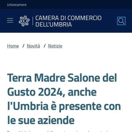
Unioncamere
Vai al contenuto
Vai alla navigazione
Vai al footer
CAMERA DI COMMERCIO
CAMERA DI
DELL'UMBRIA
COMMERCIO
DELL'UMBRIA
Home
/
Novità
/
Notizie
La
Camera
Terra Madre Salone del
Salta al contenuto
Gusto 2024, anche
Avviare
l'Impresa
l'Umbria è presente con
le sue aziende
Gestire
l'Impresa