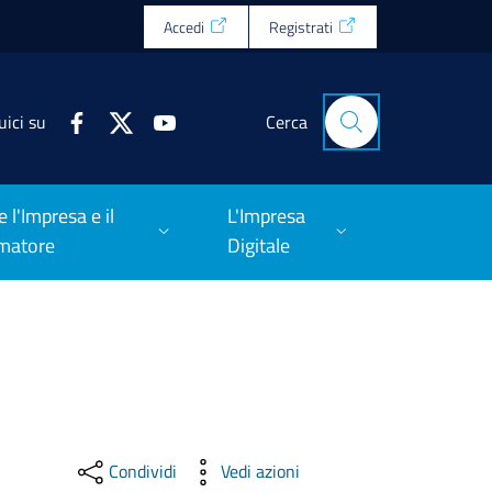
Accedi
Registrati
uici su
Cerca
e l'Impresa e il
L'Impresa
matore
Digitale
Condividi
Vedi azioni