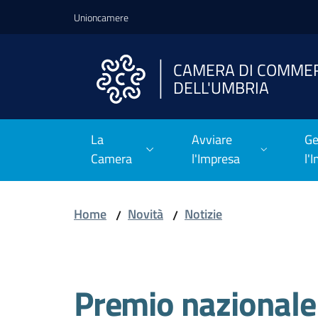
Vai al contenuto
Vai alla navigazione
Vai al footer
Unioncamere
CAMERA DI COMME
DELL'UMBRIA
La
Avviare
Ge
Camera
l'Impresa
l'
Home
Novità
Notizie
/
/
Salta al contenuto
Premio nazionale 