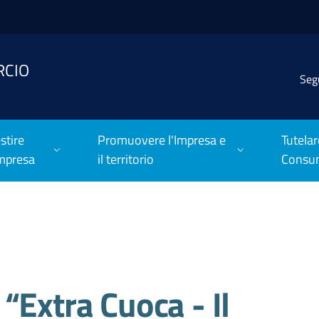
RCIO
Seg
stire
Promuovere l'Impresa e
Tutelar
Impresa
il territorio
Consu
“Extra Cuoca - Il