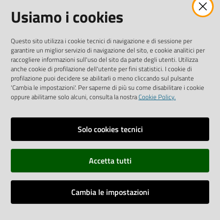
Usiamo i cookies
AMMINISTRAZIONE TRASPARENTE INTERCAM S.C.A.R.L.
Questo sito utilizza i cookie tecnici di navigazione e di sessione per
garantire un miglior servizio di navigazione del sito, e cookie analitici per
raccogliere informazioni sull'uso del sito da parte degli utenti. Utilizza
anche cookie di profilazione dell'utente per fini statistici. I cookie di
Vai alla pagina
profilazione puoi decidere se abilitarli o meno cliccando sul pulsante
Media Policy
'Cambia le impostazioni'. Per saperne di più su come disabilitare i cookie
oppure abilitarne solo alcuni, consulta la nostra
Cookie Policy.
Note legali
Privacy policy
Solo cookies tecnici
Mappa del sito
Accetta tutti
Credits
Dichiarazione di accessibilità
Cambia le impostazioni
Monitoraggio accessi al sito