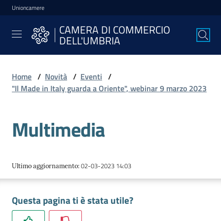
Unioncamere
Vai al contenuto
Vai alla navigazione
Vai al footer
CAMERA DI COMMERCIO
CAMERA DI
DELL'UMBRIA
COMMERCIO
DELL'UMBRIA
Home
/
Novità
/
Eventi
/
"Il Made in Italy guarda a Oriente", webinar 9 marzo 2023
La
Camera
Multimedia
Avviare
l'Impresa
02-03-2023 14:03
Ultimo aggiornamento
:
Questa pagina ti è stata utile?
Gestire
l'Impresa