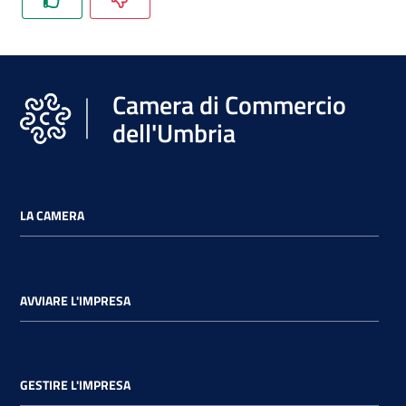
Promuovere
l'Impresa
Camera di Commercio
e
il
dell'Umbria
territorio
Tutelare
LA CAMERA
l'Impresa
e
il
AVVIARE L'IMPRESA
Consumatore
L'Impresa
GESTIRE L'IMPRESA
Digitale