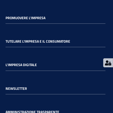
PROMUOVERE L'IMPRESA
Ac
ce
TUTELARE L'IMPRESA E IL CONSUMATORE
di
Re
L'IMPRESA DIGITALE
gis
tra
ti
NEWSLETTER
Seguici
su
AMMINISTRAZIONE TRASPARENTE