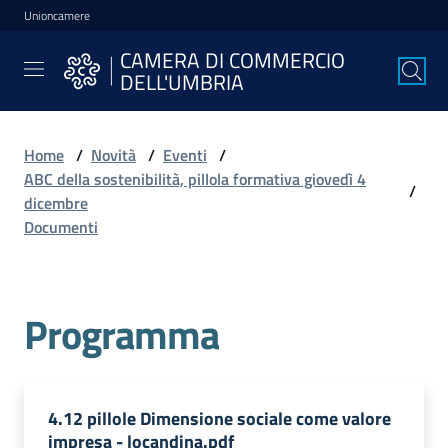
Unioncamere
Vai al contenuto
Vai alla navigazione
Vai al footer
CAMERA DI COMMERCIO
CAMERA DI
DELL'UMBRIA
COMMERCIO
DELL'UMBRIA
Home
/
Novità
/
Eventi
/
ABC della sostenibilità, pillola formativa giovedì 4
/
La
dicembre
Camera
Documenti
Avviare
Programma
l'Impresa
Gestire
4.12 pillole Dimensione sociale come valore
l'Impresa
impresa - locandina.pdf