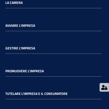
LA CAMERA
AVVIARE L'IMPRESA
Ac
ce
di
GESTIRE L'IMPRESA
Re
gis
tra
PROMUOVERE L'IMPRESA
ti
TUTELARE L'IMPRESA E IL CONSUMATORE
Seguici
su