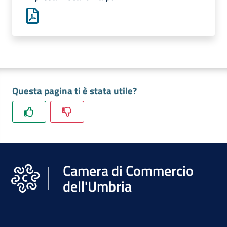
Promuovere
l'Impresa
e
il
territorio
Questa pagina ti è stata utile?
Tutelare
l'Impresa
e
il
Camera di Commercio
Consumatore
dell'Umbria
L'Impresa
Digitale