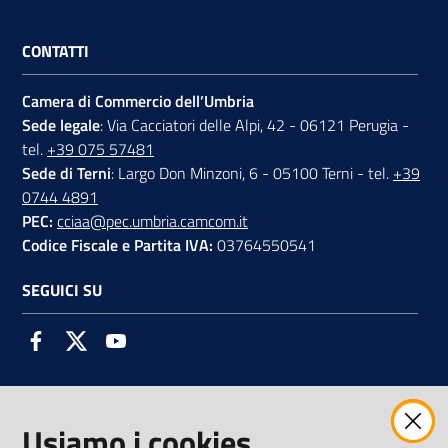
CONTATTI
Camera di Commercio dell’Umbria
Sede legale
: Via Cacciatori delle Alpi, 42 - 06121 Perugia -
tel.
+39 075 57481
Sede di Terni
: Largo Don Minzoni, 6 - 05100 Terni - tel.
+39
0744 4891
PEC:
cciaa@pec.umbria.camcom.it
Codice Fiscale e Partita IVA:
03764550541
SEGUICI SU
Facebook
Twitter
Youtube
Usiamo i cookies
AMMINISTRAZIONE TRASPARENTE INTERCAM S.C.A.R.L.