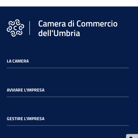
Camera di Commercio
dell'Umbria
Ac
ce
di
LA CAMERA
Re
gis
tra
AVVIARE L'IMPRESA
ti
GESTIRE L'IMPRESA
Seguici
su