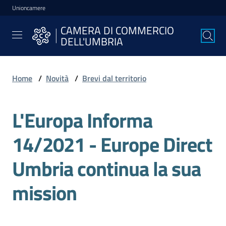
Unioncamere
Vai al contenuto
Vai alla navigazione
Vai al footer
CAMERA DI COMMERCIO
CAMERA DI
DELL'UMBRIA
COMMERCIO
DELL'UMBRIA
Home
/
Novità
/
Brevi dal territorio
La
L'Europa Informa
Camera
14/2021 - Europe Direct
Avviare
Umbria continua la sua
l'Impresa
mission
Gestire
l'Impresa