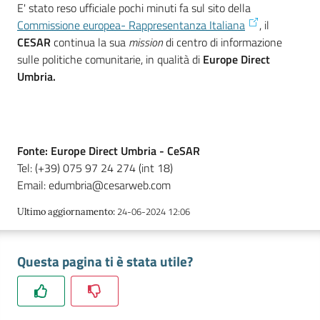
E' stato reso ufficiale pochi minuti fa sul sito della
Commissione europea- Rappresentanza Italiana
, il
CESAR
continua la sua
mission
di centro di informazione
Promuovere
sulle politiche comunitarie, in qualità di
Europe Direct
l'Impresa
Umbria.
e
il
territorio
Fonte:
Europe Direct Umbria - CeSAR
Tel: (+39) 075 97 24 274 (int 18)
Tutelare
Email: edumbria@cesarweb.com
l'Impresa
e
24-06-2024 12:06
Ultimo aggiornamento
:
il
Consumatore
Questa pagina ti è stata utile?
L'Impresa
Digitale