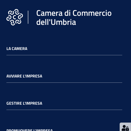
Camera di Commercio
dell'Umbria
Ac
ce
di
LA CAMERA
Re
AVVIARE L'IMPRESA
gis
tra
ti
GESTIRE L'IMPRESA
Seguici
su
PROMUOVERE L'IMPRESA