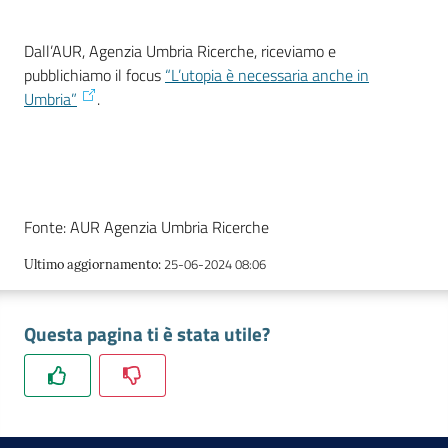
Dall’AUR, Agenzia Umbria Ricerche, riceviamo e
Promuovere
pubblichiamo il focus
“L’utopia è necessaria anche in
l'Impresa
Umbria”
.
e
il
territorio
Fonte: AUR Agenzia Umbria Ricerche
Tutelare
l'Impresa
25-06-2024 08:06
Ultimo aggiornamento
:
e
il
Questa pagina ti è stata utile?
Consumatore
L'Impresa
Digitale