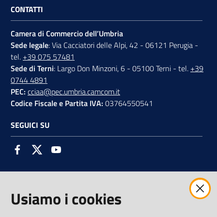
CONTATTI
Camera di Commercio dell’Umbria
Sede legale
: Via Cacciatori delle Alpi, 42 - 06121 Perugia -
tel.
+39 075 57481
Sede di Terni
: Largo Don Minzoni, 6 - 05100 Terni - tel.
+39
0744 4891
PEC:
cciaa@pec.umbria.camcom.it
Codice Fiscale e Partita IVA:
03764550541
SEGUICI SU
Facebook
Twitter
Youtube
Usiamo i cookies
AMMINISTRAZIONE TRASPARENTE INTERCAM S.C.A.R.L.