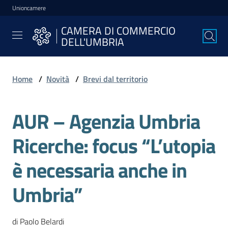
Unioncamere
Vai al contenuto
Vai alla navigazione
Vai al footer
CAMERA DI COMMERCIO
CAMERA DI
DELL'UMBRIA
COMMERCIO
DELL'UMBRIA
Home
/
Novità
/
Brevi dal territorio
La
AUR – Agenzia Umbria
Camera
Ricerche: focus “L’utopia
Avviare
è necessaria anche in
l'Impresa
Umbria”
Gestire
l'Impresa
di Paolo Belardi