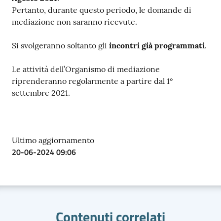
Pertanto, durante questo periodo, le domande di
mediazione non saranno ricevute.
Si svolgeranno soltanto gli
incontri già programmati
.
Ac
ce
Le attività dell’Organismo di mediazione
di
riprenderanno regolarmente a partire dal 1°
settembre 2021.
Re
gis
Ultimo aggiornamento
tra
20-06-2024 09:06
ti
Seguici
Contenuti correlati
su