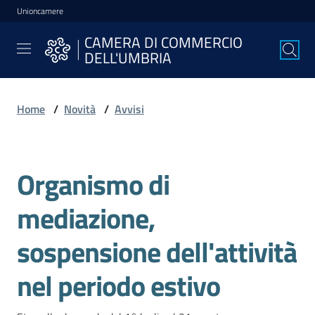
Unioncamere
Vai al contenuto
Vai alla navigazione
Vai al footer
CAMERA DI COMMERCIO
CAMERA DI
DELL'UMBRIA
COMMERCIO
DELL'UMBRIA
Home
/
Novità
/
Avvisi
La
Camera
Organismo di
Salta al contenuto
mediazione,
Avviare
l'Impresa
sospensione dell'attività
nel periodo estivo
Gestire
l'Impresa