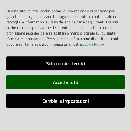
Questo sito utilizza i cookie tecnici di navigazione e di sessione per
garantire un miglior servizio di navigazione del sito, e cookie analitici per
raccogliere informazioni sull'uso del sito da parte degli utenti. Utilizza
anche cookie di profilazione dell'utente per fini statistici. I cookie di
Vai alla pagina
profilazione puoi decidere se abilitarli o meno cliccando sul pulsante
Media Policy
'Cambia le impostazioni'. Per saperne di più su come disabilitare i cookie
oppure abilitarne solo alcuni, consulta la nostra
Cookie Policy.
Note legali
Privacy policy
Solo cookies tecnici
Mappa del sito
Accetta tutti
Credits
Dichiarazione di accessibilità
Cambia le impostazioni
Monitoraggio accessi al sito
Impostazioni cookie