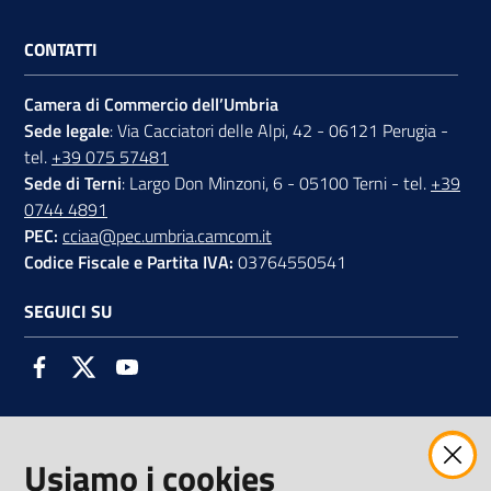
CONTATTI
Camera di Commercio dell’Umbria
Sede legale
: Via Cacciatori delle Alpi, 42 - 06121 Perugia -
tel.
+39 075 57481
Sede di Terni
: Largo Don Minzoni, 6 - 05100 Terni - tel.
+39
0744 4891
PEC:
cciaa@pec.umbria.camcom.it
Codice Fiscale e Partita IVA:
03764550541
SEGUICI SU
Facebook
Twitter
Youtube
Usiamo i cookies
AMMINISTRAZIONE TRASPARENTE INTERCAM S.C.A.R.L.