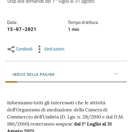
Stop alle domande dal 1° luglio al 31 agosto
Promuovere
Data
:
Tempo di lettura
l'Impresa
1
min
15-07-2021
e
il
territorio
Condividi
Vedi azioni
Tutelare
INDICE DELLA PAGINA
l'Impresa
e
il
Consumatore
Informiamo tutti gli interessati che le attività
dell'Organismo di mediazione della Camera di
Commercio dell’Umbria (D. Lgs. n. 28/2010 e dal D.M.
L'Impresa
180/2010) resteranno sospese
dal 1° Luglio al 31
Digitale
Agosto 2021
.