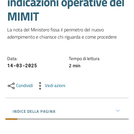
indicazioni operative del
MIMIT
Promuovere
l'Impresa
La nota del Ministero fissa il perimetro del nuovo 
e
adempimento e chiarisce chi riguarda e come procedere
il
territorio
Data
:
Tempo di lettura
2
min
14-03-2025
Tutelare
l'Impresa
e
Condividi
Vedi azioni
il
Consumatore
INDICE DELLA PAGINA
L'Impresa
Digitale