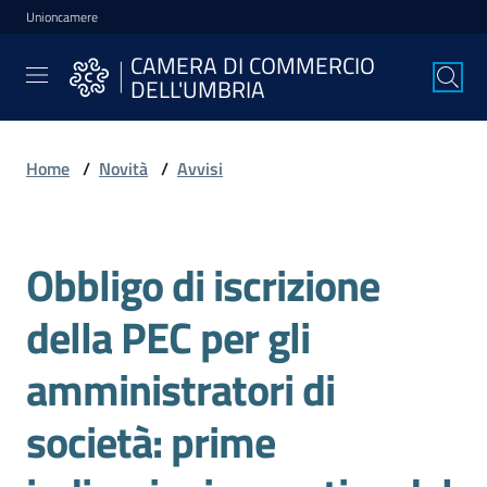
Unioncamere
Vai al contenuto
Vai alla navigazione
Vai al footer
CAMERA DI COMMERCIO
CAMERA DI
DELL'UMBRIA
COMMERCIO
DELL'UMBRIA
Home
/
Novità
/
Avvisi
La
Camera
Obbligo di iscrizione
Salta al contenuto
della PEC per gli
Avviare
l'Impresa
amministratori di
società: prime
Gestire
l'Impresa