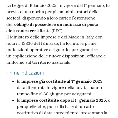
La Legge di Bilancio 2025, in vigore dal 1° gennaio, ha
previsto una novità per gli amministratori delle
società, disponendo a loro carico l’estensione
dell
’obbligo di possedere un indirizzo di posta
Ac
elettronica certificata
(PEC).
ce
Il Ministero delle Imprese e del Made in Italy, con
di
nota n. 43836 del 12 marzo, ha fornito le prime
indicazioni operative a riguardo, per garantire
un'applicazione delle nuove disposizioni efficace e
uniforme sul territorio nazionale.
Re
gis
Prime indicazioni
tra
le
imprese già costituite al 1° gennaio 2025
,
ti
data di entrata in vigore della novità, hanno
tempo fino al 30 giugno per adeguarsi;
le
imprese costituite dopo il 1° gennaio 2025
, o
per quelle che, pur sulla base di un atto
Seguici
costitutivo di data antecedente, presentano la
su