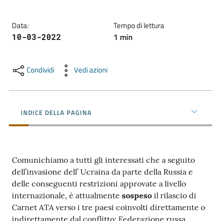
Data
:
Tempo di lettura
Promuovere
1
min
10-03-2022
l'Impresa
e
il
Condividi
Vedi azioni
territorio
INDICE DELLA PAGINA
Tutelare
l'Impresa
e
il
Comunichiamo a tutti gli interessati che a seguito
Consumatore
dell’invasione dell’ Ucraina da parte della Russia e
delle conseguenti restrizioni approvate a livello
internazionale, è attualmente
sospeso
il rilascio di
L'Impresa
Carnet ATA verso i tre paesi coinvolti direttamente o
Digitale
indirettamente dal conflitto: Federazione russa,