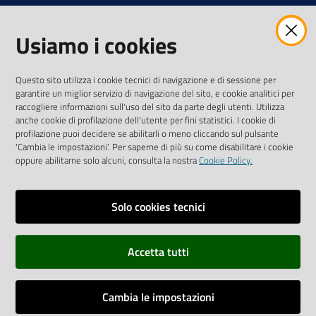
Usiamo i cookies
AMMINISTRAZIONE TRASPARENTE INTERCAM S.C.A.R.L.
Questo sito utilizza i cookie tecnici di navigazione e di sessione per
garantire un miglior servizio di navigazione del sito, e cookie analitici per
raccogliere informazioni sull'uso del sito da parte degli utenti. Utilizza
anche cookie di profilazione dell'utente per fini statistici. I cookie di
Vai alla pagina
profilazione puoi decidere se abilitarli o meno cliccando sul pulsante
Media Policy
'Cambia le impostazioni'. Per saperne di più su come disabilitare i cookie
oppure abilitarne solo alcuni, consulta la nostra
Cookie Policy.
Note legali
Privacy policy
Solo cookies tecnici
Mappa del sito
Accetta tutti
Credits
Dichiarazione di accessibilità
Cambia le impostazioni