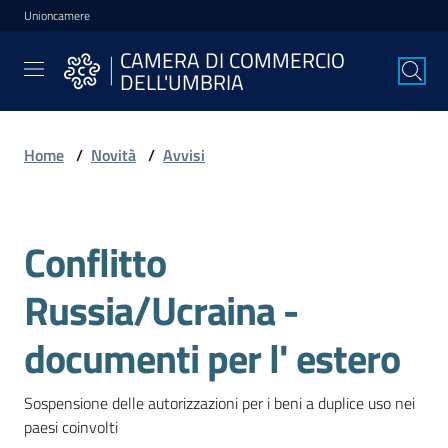
Unioncamere
Vai al contenuto
Vai alla navigazione
Vai al footer
CAMERA DI COMMERCIO
CAMERA DI
DELL'UMBRIA
COMMERCIO
DELL'UMBRIA
Home
/
Novità
/
Avvisi
La
Camera
Conflitto
Salta al contenuto
Russia/Ucraina -
Avviare
l'Impresa
documenti per l' estero
Sospensione delle autorizzazioni per i beni a duplice uso nei 
Gestire
paesi coinvolti
l'Impresa