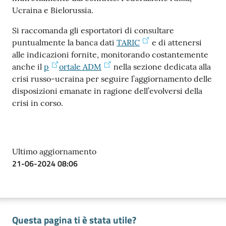
Ucraina e Bielorussia.
Si raccomanda gli esportatori di consultare
puntualmente la banca dati
TARIC
e di attenersi
alle indicazioni fornite, monitorando costantemente
Ac
anche il
p
ortale ADM
nella sezione dedicata alla
ce
crisi russo-ucraina per seguire l’aggiornamento delle
di
disposizioni emanate in ragione dell’evolversi della
crisi in corso.
Re
gis
tra
Ultimo aggiornamento
ti
21-06-2024 08:06
Seguici
Questa pagina ti è stata utile?
su