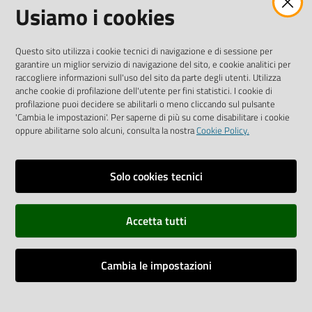
Usiamo i cookies
AMMINISTRAZIONE TRASPARENTE INTERCAM S.C.A.R.L.
Questo sito utilizza i cookie tecnici di navigazione e di sessione per
garantire un miglior servizio di navigazione del sito, e cookie analitici per
raccogliere informazioni sull'uso del sito da parte degli utenti. Utilizza
anche cookie di profilazione dell'utente per fini statistici. I cookie di
Vai alla pagina
profilazione puoi decidere se abilitarli o meno cliccando sul pulsante
Media Policy
'Cambia le impostazioni'. Per saperne di più su come disabilitare i cookie
oppure abilitarne solo alcuni, consulta la nostra
Cookie Policy.
Note legali
Privacy policy
Solo cookies tecnici
Mappa del sito
Accetta tutti
Credits
Dichiarazione di accessibilità
Cambia le impostazioni
Monitoraggio accessi al sito