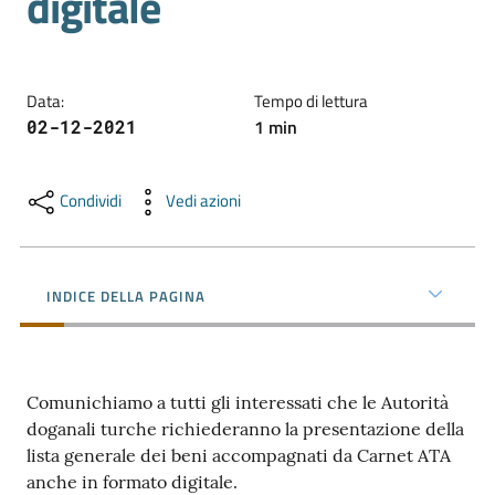
digitale
Promuovere
l'Impresa
Data
:
Tempo di lettura
e
1
min
02-12-2021
il
territorio
Condividi
Vedi azioni
Tutelare
l'Impresa
INDICE DELLA PAGINA
e
il
Consumatore
Comunichiamo a tutti gli interessati che le Autorità
doganali turche richiederanno la presentazione della
L'Impresa
lista generale dei beni accompagnati da Carnet ATA
Digitale
anche in formato digitale.