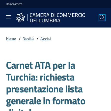
Unioncamere
Vai al contenuto
Vai alla navigazione
Vai al footer
CAMERA DI COMMERCIO
CAMERA DI
DELL'UMBRIA
COMMERCIO
DELL'UMBRIA
Home
/
Novità
/
Avvisi
La
Camera
Carnet ATA per la
Salta al contenuto
Turchia: richiesta
Avviare
l'Impresa
presentazione lista
generale in formato
Gestire
l'Impresa