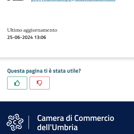
Ultimo aggiornamento
Ac
25-06-2024 13:06
ce
di
Questa pagina ti è stata utile?
Re
gis
tra
ti
Camera di Commercio
dell'Umbria
Seguici
su