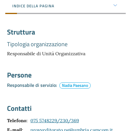
INDICE DELLA PAGINA
Promuovere
l'Impresa
Struttura
e
il
Tipologia organizzazione
territorio
Responsabile di Unità Organizzativa
Tutelare
Persone
l'Impresa
e
Responsabile di servizio
:
Nadia Paesano
il
Consumatore
Contatti
L'Impresa
Telefono
:
075 5748229/230/369
Digitale
E-mail
:
provveditorato.pg@umbria.camcom.it