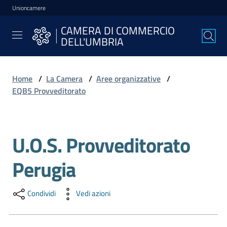
Unioncamere
Vai al contenuto
Vai alla navigazione
Vai al footer
CAMERA DI COMMERCIO
CAMERA DI
DELL'UMBRIA
COMMERCIO
DELL'UMBRIA
Home
/
La Camera
/
Aree organizzative
/
EQB5 Provveditorato
La
Camera
U.O.S. Provveditorato
Salta al contenuto
Avviare
Perugia
l'Impresa
Condividi
Vedi azioni
Gestire
l'Impresa