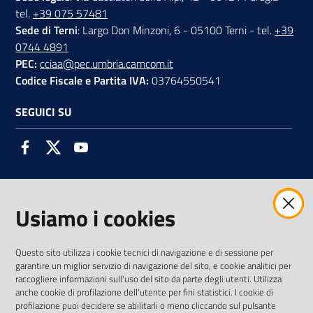
tel.
+39 075 57481
Sede di Terni
: Largo Don Minzoni, 6 - 05100 Terni - tel.
+39
0744 4891
PEC:
cciaa@pec.umbria.camcom.it
Codice Fiscale e Partita IVA:
03764550541
SEGUICI SU
Facebook
Twitter
Youtube
Usiamo i cookies
AMMINISTRAZIONE TRASPARENTE INTERCAM S.C.A.R.L.
Questo sito utilizza i cookie tecnici di navigazione e di sessione per
garantire un miglior servizio di navigazione del sito, e cookie analitici per
raccogliere informazioni sull'uso del sito da parte degli utenti. Utilizza
anche cookie di profilazione dell'utente per fini statistici. I cookie di
Vai alla pagina
profilazione puoi decidere se abilitarli o meno cliccando sul pulsante