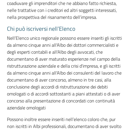
coadiuvare gli imprenditori che ne abbiano fatto richiesta,
nelle trattative con i creditori ed altri soggetti interessati,
nella prospettiva del risanamento dell’impresa.
Promuovere
l'Impresa
Chi può iscriversi nell’Elenco
e
Nell’Elenco unico regionale possono essere inseriti gli iscritti
il
da almeno cinque anni all'Albo dei dottori commercialisti e
territorio
degli esperti contabili e all'Albo degli avvocati, che
documentano di aver maturato esperienze nel campo della
ristrutturazione aziendale e della crisi d'impresa, e gli iscritti
Tutelare
da almeno cinque anni all'Albo dei consulenti del lavoro che
l'Impresa
documentano di aver concorso, almeno in tre casi, alla
e
conclusione degli accordi di ristrutturazione dei debiti
il
omologati o di accordi sottostanti a piani attestati o di aver
Consumatore
concorso alla presentazione di concordati con continuità
aziendale omologati
Possono inoltre essere inseriti nell’elenco coloro che, pur
L'Impresa
non iscritti in Albi professionali, documentano di aver svolto
Digitale