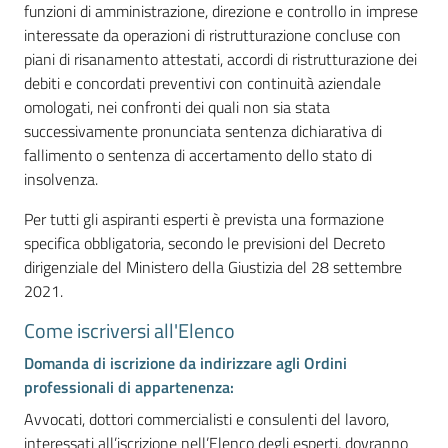
funzioni di amministrazione, direzione e controllo in imprese
interessate da operazioni di ristrutturazione concluse con
piani di risanamento attestati, accordi di ristrutturazione dei
debiti e concordati preventivi con continuità aziendale
omologati, nei confronti dei quali non sia stata
Ac
successivamente pronunciata sentenza dichiarativa di
ce
fallimento o sentenza di accertamento dello stato di
di
insolvenza.
Per tutti gli aspiranti esperti è prevista una formazione
Re
specifica obbligatoria, secondo le previsioni del Decreto
gis
dirigenziale del Ministero della Giustizia del 28 settembre
tra
2021.
ti
Come iscriversi all'Elenco
Domanda di iscrizione da indirizzare agli Ordini
professionali di appartenenza:
Avvocati, dottori commercialisti e consulenti del lavoro,
Seguici
interessati all’iscrizione nell’Elenco degli esperti, dovranno
su