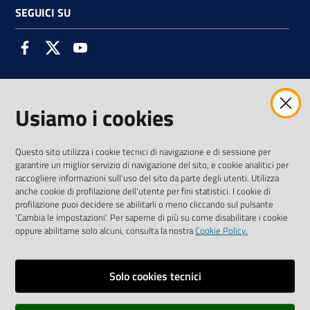
SEGUICI SU
Facebook
Twitter
Youtube
Usiamo i cookies
AMMINISTRAZIONE TRASPARENTE INTERCAM S.C.A.R.L.
Questo sito utilizza i cookie tecnici di navigazione e di sessione per
garantire un miglior servizio di navigazione del sito, e cookie analitici per
raccogliere informazioni sull'uso del sito da parte degli utenti. Utilizza
anche cookie di profilazione dell'utente per fini statistici. I cookie di
Vai alla pagina
profilazione puoi decidere se abilitarli o meno cliccando sul pulsante
Media Policy
'Cambia le impostazioni'. Per saperne di più su come disabilitare i cookie
oppure abilitarne solo alcuni, consulta la nostra
Cookie Policy.
Note legali
Privacy policy
Solo cookies tecnici
Mappa del sito