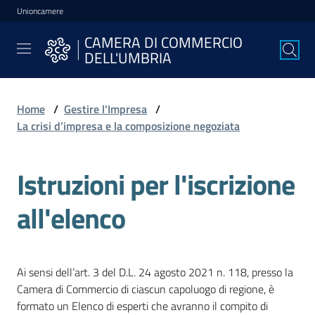
Unioncamere
Vai al contenuto
Vai alla navigazione
Vai al footer
CAMERA DI COMMERCIO
CAMERA DI
DELL'UMBRIA
COMMERCIO
DELL'UMBRIA
Home
/
Gestire l'Impresa
/
La crisi d’impresa e la composizione negoziata
La
Camera
Istruzioni per l'iscrizione
all'elenco
Avviare
l'Impresa
Ai sensi dell’art. 3 del D.L. 24 agosto 2021 n. 118, presso la
Gestire
Camera di Commercio di ciascun capoluogo di regione, è
l'Impresa
formato un Elenco di esperti che avranno il compito di