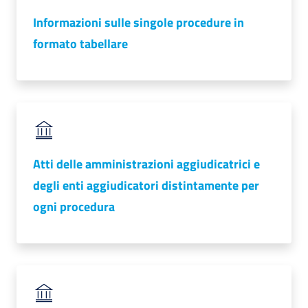
Informazioni sulle singole procedure in
Promuovere
formato tabellare
l'Impresa
e
il
territorio
Atti delle amministrazioni aggiudicatrici e
Tutelare
l'Impresa
degli enti aggiudicatori distintamente per
e
ogni procedura
il
Consumatore
L'Impresa
Digitale