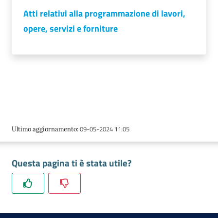
Atti relativi alla programmazione di lavori,
opere, servizi e forniture
Ac
ce
di
Re
gis
09-05-2024 11:05
Ultimo aggiornamento
:
tra
ti
Questa pagina ti è stata utile?
Seguici
su