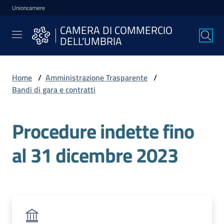
Unioncamere
Vai al contenuto
Vai alla navigazione
Vai al footer
CAMERA DI COMMERCIO
CAMERA DI
DELL'UMBRIA
COMMERCIO
DELL'UMBRIA
Home
/
Amministrazione Trasparente
/
Bandi di gara e contratti
La
Camera
Procedure indette fino
al 31 dicembre 2023
Avviare
l'Impresa
Gestire
l'Impresa