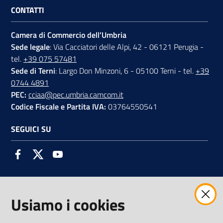
CONTATTI
Camera di Commercio dell’Umbria
Sede legale
: Via Cacciatori delle Alpi, 42 - 06121 Perugia -
tel.
+39 075 57481
Sede di Terni
: Largo Don Minzoni, 6 - 05100 Terni - tel.
+39
0744 4891
PEC:
cciaa@pec.umbria.camcom.it
Codice Fiscale e Partita IVA:
03764550541
SEGUICI SU
Facebook
Twitter
Youtube
Usiamo i cookies
AMMINISTRAZIONE TRASPARENTE INTERCAM S.C.A.R.L.