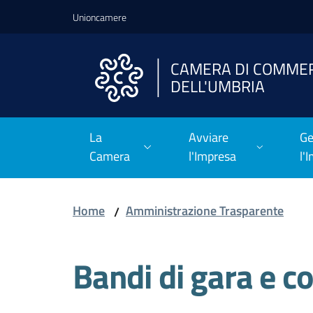
Vai al contenuto
Vai alla navigazione
Vai al footer
Unioncamere
CAMERA DI COMME
DELL'UMBRIA
La
Avviare
Ge
Camera
l'Impresa
l'
Home
Amministrazione Trasparente
/
Bandi di gara e co