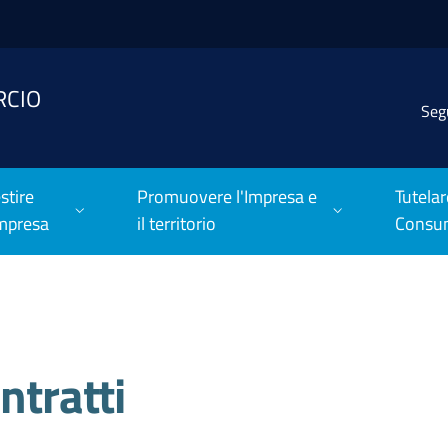
RCIO
Seg
stire
Promuovere l'Impresa e
Tutelar
Impresa
il territorio
Consu
ntratti