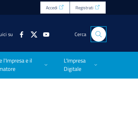
Accedi
Registrati
uici su
Cerca
e l'Impresa e il
L'Impresa
matore
Digitale