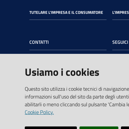
TUTELARE L'IMPRESA E IL CONSUMATORE
L'IMPRES
CONTATTI
SEGUICI
Camera di Commercio dell’Umbria
Face
Sede legale
: Via Cacciatori delle Alpi, 42 -
Usiamo i cookies
06121 Perugia - tel.
+39 075 57481
Sede di Terni
: Largo Don Minzoni, 6 -
05100 Terni - tel.
+39 0744 4891
Questo sito utilizza i cookie tecnici di navigazione
PEC:
cciaa@pec.umbria.camcom.it
informazioni sull'uso del sito da parte degli utenti
Codice Fiscale e Partita IVA:
abilitarli o meno cliccando sul pulsante 'Cambia le
03764550541
Cookie Policy.