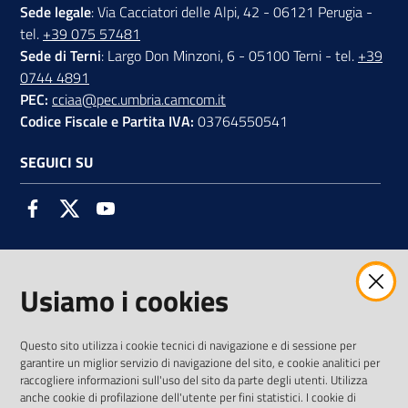
Sede legale
: Via Cacciatori delle Alpi, 42 - 06121 Perugia -
tel.
+39 075 57481
Sede di Terni
: Largo Don Minzoni, 6 - 05100 Terni - tel.
+39
0744 4891
PEC:
cciaa@pec.umbria.camcom.it
Codice Fiscale e Partita IVA:
03764550541
SEGUICI SU
Facebook
Twitter
Youtube
Usiamo i cookies
AMMINISTRAZIONE TRASPARENTE INTERCAM S.C.A.R.L.
Questo sito utilizza i cookie tecnici di navigazione e di sessione per
garantire un miglior servizio di navigazione del sito, e cookie analitici per
raccogliere informazioni sull'uso del sito da parte degli utenti. Utilizza
anche cookie di profilazione dell'utente per fini statistici. I cookie di