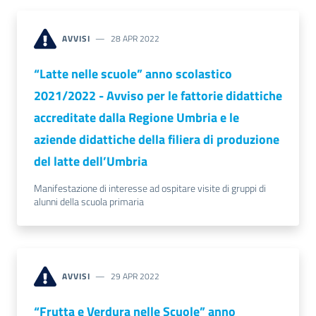
AVVISI
28 APR 2022
Promuovere
l'Impresa
“Latte nelle scuole” anno scolastico
e
il
2021/2022 - Avviso per le fattorie didattiche
territorio
accreditate dalla Regione Umbria e le
aziende didattiche della filiera di produzione
del latte dell’Umbria
Tutelare
l'Impresa
Manifestazione di interesse ad ospitare visite di gruppi di
e
alunni della scuola primaria
il
Consumatore
AVVISI
29 APR 2022
L'Impresa
Digitale
“Frutta e Verdura nelle Scuole” anno