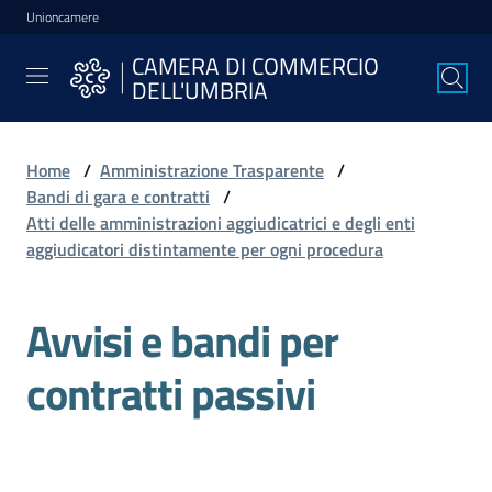
Unioncamere
Vai al contenuto
Vai alla navigazione
Vai al footer
CAMERA DI COMMERCIO
CAMERA DI
DELL'UMBRIA
COMMERCIO
DELL'UMBRIA
Home
/
Amministrazione Trasparente
/
Bandi di gara e contratti
/
La
Atti delle amministrazioni aggiudicatrici e degli enti
Camera
aggiudicatori distintamente per ogni procedura
Avvisi e bandi per
Avviare
l'Impresa
contratti passivi
Gestire
l'Impresa