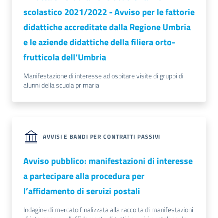
scolastico 2021/2022 - Avviso per le fattorie
didattiche accreditate dalla Regione Umbria
e le aziende didattiche della filiera orto-
frutticola dell’Umbria
Ac
ce
Manifestazione di interesse ad ospitare visite di gruppi di
di
alunni della scuola primaria
Re
gis
AVVISI E BANDI PER CONTRATTI PASSIVI
tra
ti
Avviso pubblico: manifestazioni di interesse
a partecipare alla procedura per
l’affidamento di servizi postali
Seguici
Indagine di mercato finalizzata alla raccolta di manifestazioni
su