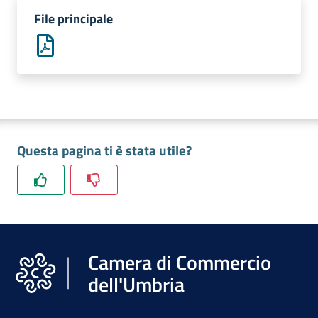
File principale
Promuovere
l'Impresa
e
il
territorio
Questa pagina ti è stata utile?
Tutelare
l'Impresa
e
il
Consumatore
Camera di Commercio
dell'Umbria
L'Impresa
Digitale