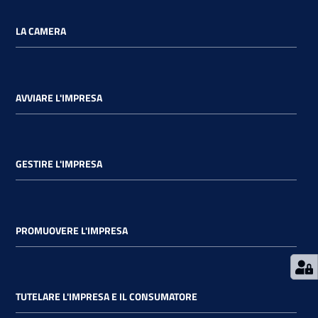
LA CAMERA
Ac
AVVIARE L'IMPRESA
ce
di
GESTIRE L'IMPRESA
Re
gis
tra
ti
PROMUOVERE L'IMPRESA
TUTELARE L'IMPRESA E IL CONSUMATORE
Seguici
su