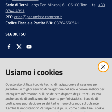
Sede di Terni
: Largo Don Minzoni, 6 - 05100 Terni - tel.
+39
0744 4891
PEC:
cciaa@pec.umbria.camcom.it
Codice Fiscale e Partita IVA:
03764550541
SEGUICI SU
Facebook
Twitter
Youtube
Usiamo i cookies
AMMINISTRAZIONE TRASPARENTE INTERCAM S.C.A.R.L.
Questo sito utilizza i cookie tecnici di navigazione e di sessione per
garantire un miglior servizio di navigazione del sito, e cookie analitici per
raccogliere informazioni sull'uso del sito da parte degli utenti. Utilizza
anche cookie di profilazione dell'utente per fini statistici. I cookie di
Vai alla pagina
profilazione puoi decidere se abilitarli o meno cliccando sul pulsante
Media Policy
'Cambia le impostazioni'. Per saperne di più su come disabilitare i cookie