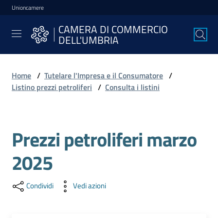
Unioncamere
Vai al contenuto
Vai alla navigazione
Vai al footer
CAMERA DI COMMERCIO
CAMERA DI
DELL'UMBRIA
COMMERCIO
DELL'UMBRIA
Home
/
Tutelare l'Impresa e il Consumatore
/
Listino prezzi petroliferi
/
Consulta i listini
La
Camera
Prezzi petroliferi marzo
Avviare
2025
l'Impresa
Condividi
Vedi azioni
Gestire
l'Impresa