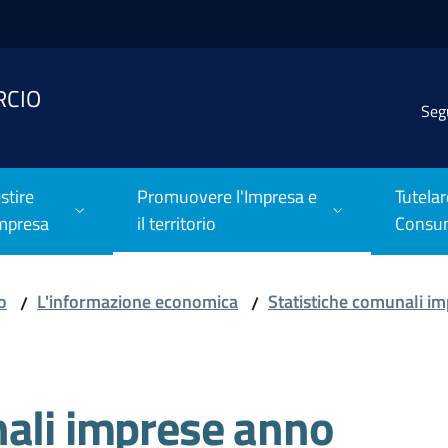
RCIO
Seg
stire
Promuovere l'Impresa e
Tutelar
Impresa
il territorio
Consu
o
L'informazione economica
Statistiche comunali i
/
/
nali imprese anno