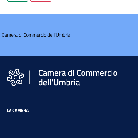
l'Impresa e il
territorio
Tutelare
l'Impresa e il
Camera di Commercio dell'Umbria
Consumatore
L'Impresa
Digitale
Camera di Commercio
dell'Umbria
LA CAMERA