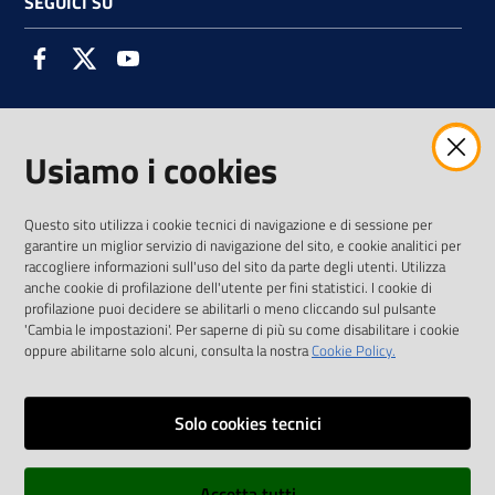
SEGUICI SU
Facebook
Twitter
Youtube
Usiamo i cookies
AMMINISTRAZIONE TRASPARENTE INTERCAM S.C.A.R.L.
Questo sito utilizza i cookie tecnici di navigazione e di sessione per
garantire un miglior servizio di navigazione del sito, e cookie analitici per
raccogliere informazioni sull'uso del sito da parte degli utenti. Utilizza
anche cookie di profilazione dell'utente per fini statistici. I cookie di
Vai alla pagina
profilazione puoi decidere se abilitarli o meno cliccando sul pulsante
Media Policy
'Cambia le impostazioni'. Per saperne di più su come disabilitare i cookie
oppure abilitarne solo alcuni, consulta la nostra
Cookie Policy.
Note legali
Privacy policy
Solo cookies tecnici
Mappa del sito
Accetta tutti