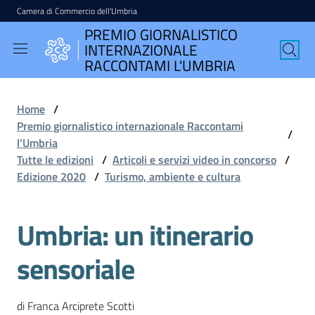
Camera di Commercio dell'Umbria
Vai al contenuto
Vai alla navigazione
Vai al footer
PREMIO GIORNALISTICO
PREMIO
INTERNAZIONALE
GIORNALISTICO
RACCONTAMI L'UMBRIA
INTERNAZIONALE
RACCONTAMI
Home
/
L'UMBRIA
Premio giornalistico internazionale Raccontami
/
l'Umbria
Tutte le edizioni
/
Articoli e servizi video in concorso
/
Edizione 2020
/
Turismo, ambiente e cultura
English
version
Umbria: un itinerario
sensoriale
Seguici
su
di Franca Arciprete Scotti