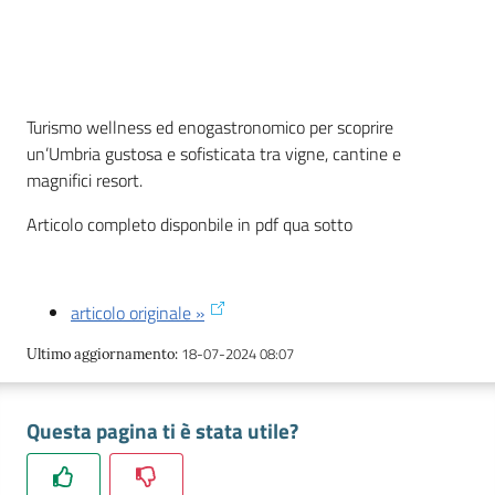
Turismo wellness ed enogastronomico per scoprire
un’Umbria gustosa e sofisticata tra vigne, cantine e
magnifici resort.
Articolo completo disponbile in pdf qua sotto
La Camera
articolo originale »
Avviare
l'Impresa
18-07-2024 08:07
Ultimo aggiornamento
:
Gestire
l'Impresa
Questa pagina ti è stata utile?
Promuovere