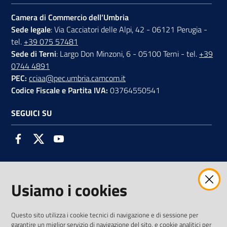
Camera di Commercio dell’Umbria
Sede legale
: Via Cacciatori delle Alpi, 42 - 06121 Perugia -
tel.
+39 075 57481
Sede di Terni
: Largo Don Minzoni, 6 - 05100 Terni - tel.
+39
0744 4891
PEC:
cciaa@pec.umbria.camcom.it
Codice Fiscale e Partita IVA:
03764550541
SEGUICI SU
Facebook
Twitter
Youtube
Usiamo i cookies
AMMINISTRAZIONE TRASPARENTE INTERCAM S.C.A.R.L.
Questo sito utilizza i cookie tecnici di navigazione e di sessione per
garantire un miglior servizio di navigazione del sito, e cookie analitici per