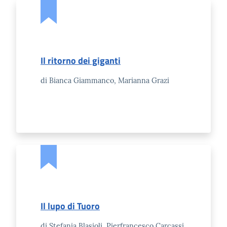
Il ritorno dei giganti
di Bianca Giammanco, Marianna Grazi
La Camera
Avviare
l'Impresa
Gestire
l'Impresa
Il lupo di Tuoro
Promuovere
di Stefania Blasioli, Pierfrancesco Carcassi