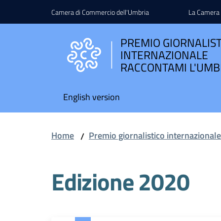
Vai al contenuto
Vai alla navigazione
Vai al footer
Camera di Commercio dell'Umbria
La Camera
PREMIO GIORNALIS
INTERNAZIONALE
RACCONTAMI L'UMB
English version
Home
Premio giornalistico internazional
/
Edizione 2020