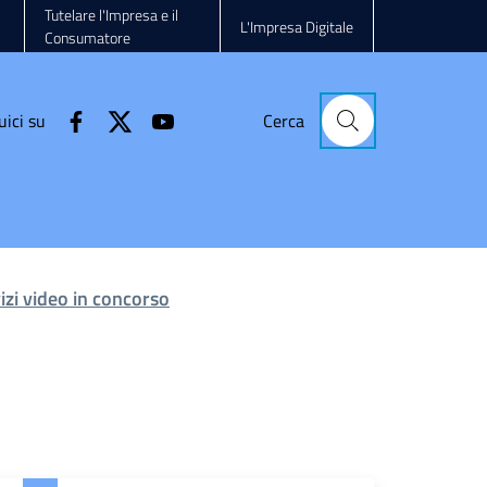
Tutelare l'Impresa e il
L'Impresa Digitale
Consumatore
uici su
Cerca
vizi video in concorso