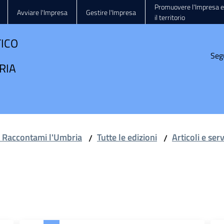
Promuovere l'Impresa e
Avviare l'Impresa
Gestire l'Impresa
il territorio
TICO
Seg
RIA
e Raccontami l'Umbria
Tutte le edizioni
Articoli e ser
/
/