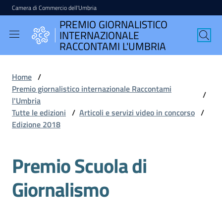
Camera di Commercio dell'Umbria
Vai al contenuto
Vai alla navigazione
Vai al footer
PREMIO GIORNALISTICO
PREMIO
INTERNAZIONALE
GIORNALISTICO
RACCONTAMI L'UMBRIA
INTERNAZIONALE
RACCONTAMI
Home
/
L'UMBRIA
Premio giornalistico internazionale Raccontami
/
l'Umbria
Tutte le edizioni
/
Articoli e servizi video in concorso
/
Edizione 2018
English
version
Premio Scuola di
Giornalismo
Seguici
su