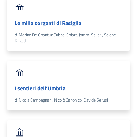
l'Impresa e il
territorio
Le mille sorgenti di Rasiglia
Tutelare
l'Impresa e il
di Marina De Ghantuz Cubbe, Chiara Jommi Selleri, Selene
Consumatore
Rinaldi
L'Impresa
Digitale
I sentieri dell’Umbria
di Nicola Campagnani, Nicolò Canonico, Davide Serusi