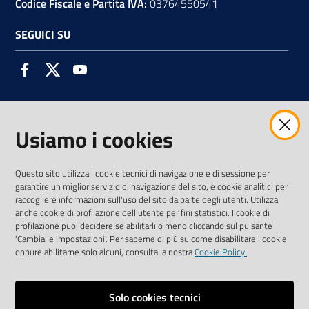
Codice Fiscale e Partita IVA:
03764550541
SEGUICI SU
Facebook
Twitter
Youtube
Usiamo i cookies
AMMINISTRAZIONE TRASPARENTE INTERCAM S.C.A.R.L.
Questo sito utilizza i cookie tecnici di navigazione e di sessione per
garantire un miglior servizio di navigazione del sito, e cookie analitici per
raccogliere informazioni sull'uso del sito da parte degli utenti. Utilizza
anche cookie di profilazione dell'utente per fini statistici. I cookie di
Vai alla pagina
profilazione puoi decidere se abilitarli o meno cliccando sul pulsante
Media Policy
'Cambia le impostazioni'. Per saperne di più su come disabilitare i cookie
oppure abilitarne solo alcuni, consulta la nostra
Cookie Policy.
Note legali
Privacy policy
Solo cookies tecnici