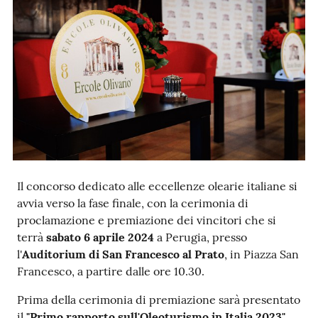
Ac
ce
di
Re
gis
Il concorso dedicato alle eccellenze olearie italiane si
tra
avvia verso la fase finale, con la cerimonia di
ti
proclamazione e premiazione dei vincitori che si
terrà
sabato 6 aprile 2024
a Perugia, presso
l'
Auditorium di San Francesco al Prato
, in Piazza San
Francesco, a partire dalle ore 10.30.
Seguici
Prima della cerimonia di premiazione sarà presentato
su
il
"Primo rapporto sull'Oleoturismo in Italia 2023"
,