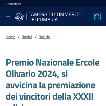
Unioncamere
Vai al contenuto
Vai alla navigazione
Vai al footer
CAMERA DI COMMERCIO
CAMERA DI
DELL'UMBRIA
COMMERCIO
DELL'UMBRIA
Home
/
Novità
/
Notizie
La
Camera
Premio Nazionale Ercole
Salta al contenuto
Olivario 2024, si
Avviare
l'Impresa
avvicina la premiazione
dei vincitori della XXXII
Gestire
l'Impresa