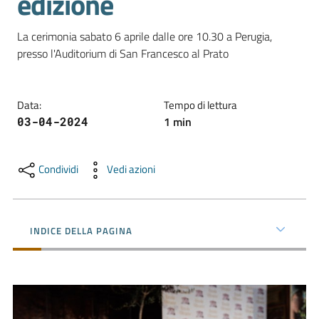
edizione
La cerimonia sabato 6 aprile dalle ore 10.30 a Perugia, 
Promuovere
presso l'Auditorium di San Francesco al Prato
l'Impresa
e
il
Data
:
Tempo di lettura
territorio
1
min
03-04-2024
Tutelare
Condividi
Vedi azioni
l'Impresa
e
il
INDICE DELLA PAGINA
Consumatore
L'Impresa
Digitale