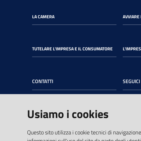
LA CAMERA
AVVIARE 
TUTELARE L'IMPRESA E IL CONSUMATORE
L'IMPRES
CONTATTI
SEGUICI
Camera di Commercio dell’Umbria
Face
Sede legale
: Via Cacciatori delle Alpi, 42 -
Usiamo i cookies
06121 Perugia - tel.
+39 075 57481
Sede di Terni
: Largo Don Minzoni, 6 -
05100 Terni - tel.
+39 0744 4891
Questo sito utilizza i cookie tecnici di navigazione
PEC:
cciaa@pec.umbria.camcom.it
informazioni sull'uso del sito da parte degli utenti