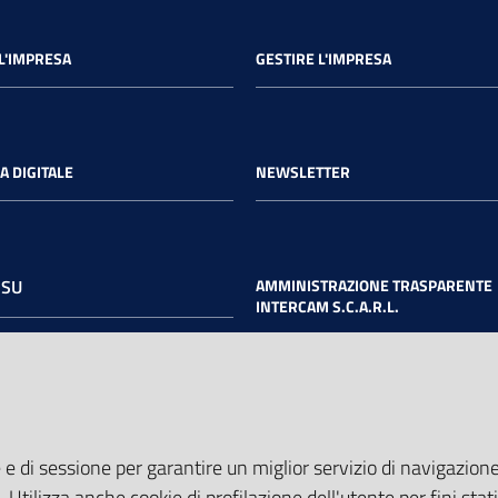
L'IMPRESA
GESTIRE L'IMPRESA
A DIGITALE
NEWSLETTER
 SU
AMMINISTRAZIONE TRASPARENTE
INTERCAM S.C.A.R.L.
book
Twitter
Youtube
 e di sessione per garantire un miglior servizio di navigazione 
. Utilizza anche cookie di profilazione dell'utente per fini stati