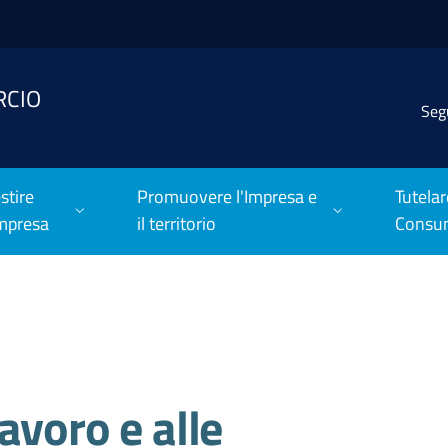
RCIO
Seg
stire
Promuovere l'Impresa e
Tutelar
Impresa
il territorio
Consu
avoro e alle