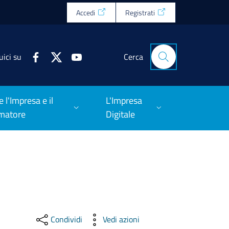
Accedi
Registrati
uici su
Cerca
e l'Impresa e il
L'Impresa
matore
Digitale
Condividi
Vedi azioni