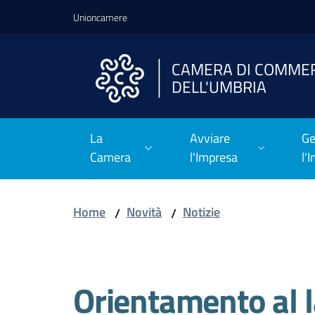
Vai al contenuto
Vai alla navigazione
Vai al footer
Unioncamere
CAMERA DI COMME
DELL'UMBRIA
La
Avviare
Ge
Camera
l'Impresa
l'
Home
Novità
Notizie
/
/
Salta al contenuto
Orientamento al l