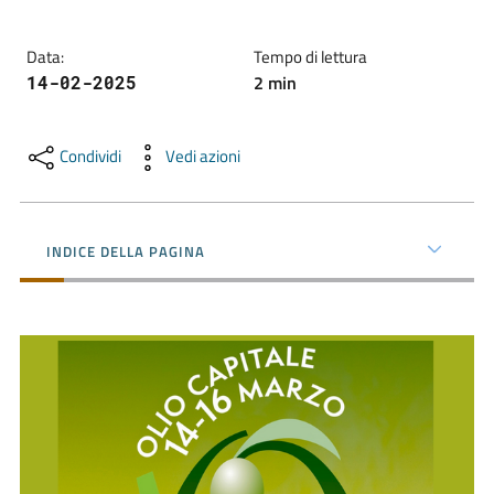
Data
:
Tempo di lettura
Promuovere
2
min
14-02-2025
l'Impresa
e
il
Condividi
Vedi azioni
territorio
INDICE DELLA PAGINA
Tutelare
l'Impresa
e
il
Consumatore
L'Impresa
Digitale