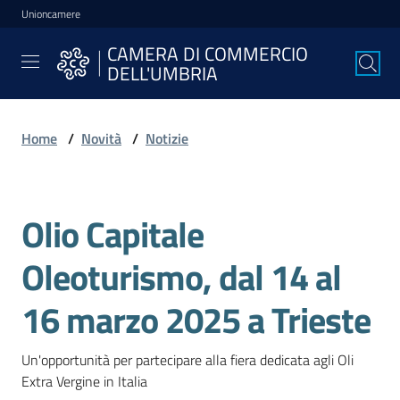
Unioncamere
Vai al contenuto
Vai alla navigazione
Vai al footer
CAMERA DI COMMERCIO
CAMERA DI
DELL'UMBRIA
COMMERCIO
DELL'UMBRIA
Home
/
Novità
/
Notizie
La
Camera
Olio Capitale
Salta al contenuto
Oleoturismo, dal 14 al
Avviare
l'Impresa
16 marzo 2025 a Trieste
Un'opportunità per partecipare alla fiera dedicata agli Oli 
Gestire
Extra Vergine in Italia
l'Impresa