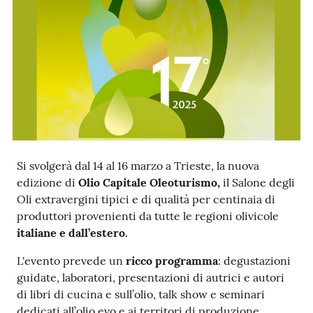
Ac
ce
di
Si svolgerà dal 14 al 16 marzo a Trieste, la nuova
Re
edizione di
Olio Capitale Oleoturismo,
il Salone degli
gis
Oli extravergini tipici e di qualità per centinaia di
tra
produttori provenienti da tutte le regioni olivicole
ti
italiane
e dall’estero.
L'evento prevede un
ricco programma
: degustazioni
guidate, laboratori, presentazioni di autrici e autori
Seguici
di libri di cucina e sull’olio, talk show e seminari
su
dedicati all’olio evo e ai territori di produzione.