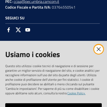
PEC:
cciaa@pec.umbria.camcom.it
Codice Fiscale e Partita IVA:
03764550541
SEGUICI SU
Facebook
Twitter
Youtube
Usiamo i cookies
AMMINISTRAZIONE TRASPARENTE INTERCAM S.C.A.R.L.
Questo sito utilizza i cookie tecnici di navigazione e di sessione per
garantire un miglior servizio di navigazione del sito, e cookie analitici per
raccogliere informazioni sull'uso del sito da parte degli utenti. Utilizza
anche cookie di profilazione dell'utente per fini statistici. I cookie di
Vai alla pagina
profilazione puoi decidere se abilitarli o meno cliccando sul pulsante
Media Policy
'Cambia le impostazioni'. Per saperne di più su come disabilitare i cookie
oppure abilitarne solo alcuni, consulta la nostra
Cookie Policy.
Note legali