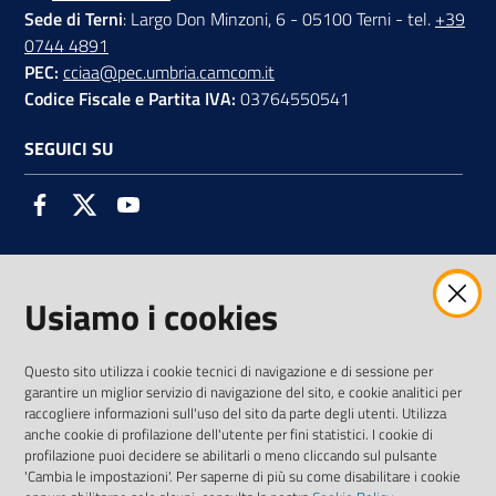
Sede di Terni
: Largo Don Minzoni, 6 - 05100 Terni - tel.
+39
0744 4891
PEC:
cciaa@pec.umbria.camcom.it
Codice Fiscale e Partita IVA:
03764550541
SEGUICI SU
Facebook
Twitter
Youtube
Usiamo i cookies
AMMINISTRAZIONE TRASPARENTE INTERCAM S.C.A.R.L.
Questo sito utilizza i cookie tecnici di navigazione e di sessione per
garantire un miglior servizio di navigazione del sito, e cookie analitici per
raccogliere informazioni sull'uso del sito da parte degli utenti. Utilizza
anche cookie di profilazione dell'utente per fini statistici. I cookie di
Vai alla pagina
profilazione puoi decidere se abilitarli o meno cliccando sul pulsante
Media Policy
'Cambia le impostazioni'. Per saperne di più su come disabilitare i cookie