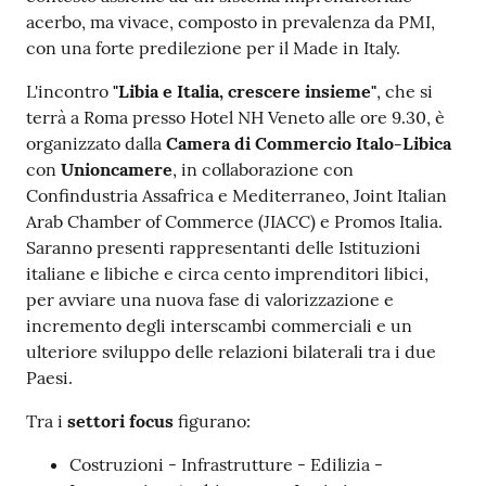
acerbo, ma vivace, composto in prevalenza da PMI,
con una forte predilezione per il Made in Italy.
L'incontro
"Libia e Italia, crescere insieme"
, che si
terrà a Roma presso Hotel NH Veneto alle ore 9.30, è
Ac
organizzato dalla
Camera di Commercio Italo-Libica
ce
con
Unioncamere
, in collaborazione con
di
Confindustria Assafrica e Mediterraneo, Joint Italian
Arab Chamber of Commerce (JIACC) e Promos Italia.
Saranno presenti rappresentanti delle Istituzioni
Re
italiane e libiche e circa cento imprenditori libici,
gis
per avviare una nuova fase di valorizzazione e
tra
incremento degli interscambi commerciali e un
ti
ulteriore sviluppo delle relazioni bilaterali tra i due
Paesi.
Tra i
settori focus
figurano:
Seguici
Costruzioni - Infrastrutture - Edilizia -
su