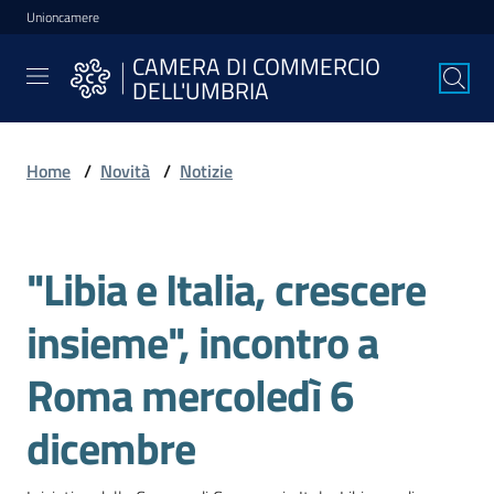
Unioncamere
Vai al contenuto
Vai alla navigazione
Vai al footer
CAMERA DI COMMERCIO
CAMERA DI
DELL'UMBRIA
COMMERCIO
DELL'UMBRIA
Home
/
Novità
/
Notizie
La
Camera
"Libia e Italia, crescere
Salta al contenuto
insieme", incontro a
Avviare
l'Impresa
Roma mercoledì 6
dicembre
Gestire
l'Impresa