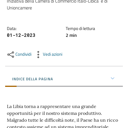
Iniziativa della Camera di Commercio Italo-Libica  e di 
Unioncamere
Promuovere
l'Impresa
Data
:
Tempo di lettura
e
2
min
01-12-2023
il
territorio
Condividi
Vedi azioni
Tutelare
l'Impresa
INDICE DELLA PAGINA
e
il
Consumatore
La Libia torna a rappresentare una grande
opportunità per il nostro sistema produttivo.
L'Impresa
Malgrado tutte le difficoltà note, il Paese ha un ricco
Digitale
contesto assieme ad un sistema imprenditoriale