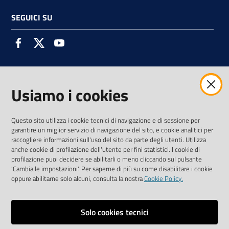
SEGUICI SU
Facebook
Twitter
Youtube
Usiamo i cookies
AMMINISTRAZIONE TRASPARENTE INTERCAM S.C.A.R.L.
Questo sito utilizza i cookie tecnici di navigazione e di sessione per
garantire un miglior servizio di navigazione del sito, e cookie analitici per
raccogliere informazioni sull'uso del sito da parte degli utenti. Utilizza
anche cookie di profilazione dell'utente per fini statistici. I cookie di
Vai alla pagina
profilazione puoi decidere se abilitarli o meno cliccando sul pulsante
Media Policy
'Cambia le impostazioni'. Per saperne di più su come disabilitare i cookie
oppure abilitarne solo alcuni, consulta la nostra
Cookie Policy.
Note legali
Privacy policy
Solo cookies tecnici