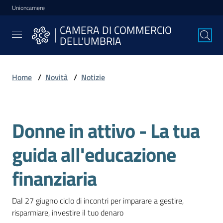
Unioncamere
Vai al contenuto
Vai alla navigazione
Vai al footer
CAMERA DI COMMERCIO
CAMERA DI
DELL'UMBRIA
COMMERCIO
DELL'UMBRIA
Home
/
Novità
/
Notizie
La
Camera
Donne in attivo - La tua
Salta al contenuto
guida all'educazione
Avviare
l'Impresa
finanziaria
Dal 27 giugno ciclo di incontri per imparare a gestire, 
Gestire
risparmiare, investire il tuo denaro
l'Impresa