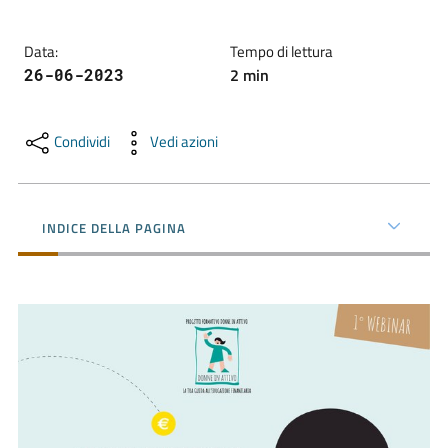
Data
:
Tempo di lettura
Promuovere
2
min
26-06-2023
l'Impresa
e
il
Condividi
Vedi azioni
territorio
INDICE DELLA PAGINA
Tutelare
l'Impresa
e
il
Consumatore
L'Impresa
Digitale