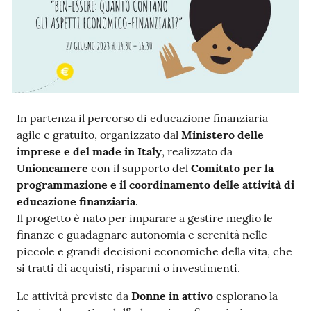
Ac
ce
di
In partenza il percorso di educazione finanziaria
agile e gratuito, organizzato dal
Ministero delle
imprese e del made in Italy
, realizzato da
Re
Unioncamere
con il supporto del
Comitato per la
gis
programmazione e il coordinamento delle attività di
tra
educazione finanziaria
.
ti
Il progetto è nato per imparare a gestire meglio le
finanze e guadagnare autonomia e serenità nelle
piccole e grandi decisioni economiche della vita, che
si tratti di acquisti, risparmi o investimenti.
Seguici
Le attività previste da
Donne in attivo
esplorano la
su