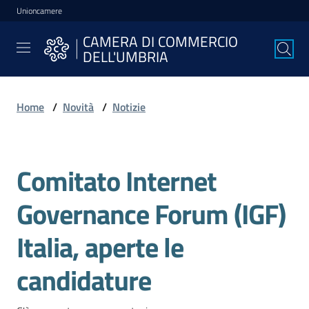
Unioncamere
Vai al contenuto
Vai alla navigazione
Vai al footer
CAMERA DI COMMERCIO
CAMERA DI
DELL'UMBRIA
COMMERCIO
DELL'UMBRIA
Home
/
Novità
/
Notizie
La
Camera
Comitato Internet
Salta al contenuto
Governance Forum (IGF)
Avviare
l'Impresa
Italia, aperte le
candidature
Gestire
l'Impresa