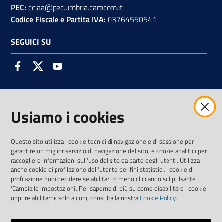
PEC:
cciaa@pec.umbria.camcom.it
Codice Fiscale e Partita IVA:
03764550541
SEGUICI SU
Facebook
Twitter
Youtube
Usiamo i cookies
AMMINISTRAZIONE TRASPARENTE INTERCAM S.C.A.R.L.
Questo sito utilizza i cookie tecnici di navigazione e di sessione per
garantire un miglior servizio di navigazione del sito, e cookie analitici per
raccogliere informazioni sull'uso del sito da parte degli utenti. Utilizza
anche cookie di profilazione dell'utente per fini statistici. I cookie di
Vai alla pagina
profilazione puoi decidere se abilitarli o meno cliccando sul pulsante
Media Policy
'Cambia le impostazioni'. Per saperne di più su come disabilitare i cookie
oppure abilitarne solo alcuni, consulta la nostra
Cookie Policy.
Note legali