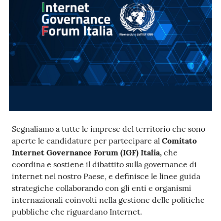
Ac
ce
di
Re
Segnaliamo a tutte le imprese del territorio che sono
gis
aperte le candidature per partecipare al
Comitato
tra
Internet Governance Forum (IGF) Italia,
che
ti
coordina e sostiene il dibattito sulla governance di
internet nel nostro Paese, e definisce le linee guida
strategiche collaborando con gli enti e organismi
internazionali coinvolti nella gestione delle politiche
Seguici
pubbliche che riguardano Internet.
su