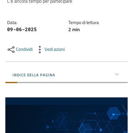
C'è ancora tempo per partecipare
Promuovere
Data
:
Tempo di lettura
l'Impresa
2
min
09-06-2025
e
il
territorio
Condividi
Vedi azioni
Tutelare
INDICE DELLA PAGINA
l'Impresa
e
il
Consumatore
L'Impresa
Digitale