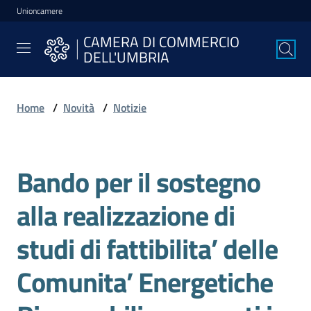
Unioncamere
Vai al contenuto
Vai alla navigazione
Vai al footer
CAMERA DI COMMERCIO
CAMERA DI
DELL'UMBRIA
COMMERCIO
DELL'UMBRIA
Home
/
Novità
/
Notizie
La
Camera
Bando per il sostegno
Salta al contenuto
alla realizzazione di
Avviare
l'Impresa
studi di fattibilita’ delle
Comunita’ Energetiche
Gestire
l'Impresa