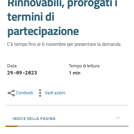
Rinnovabili, prorogati i
termini di
Promuovere
partecipazione
l'Impresa
e
il
C'è tempo fino al 6 novembre per presentare la domanda
territorio
Data
:
Tempo di lettura
Tutelare
1
min
29-09-2023
l'Impresa
e
il
Condividi
Vedi azioni
Consumatore
INDICE DELLA PAGINA
L'Impresa
Digitale