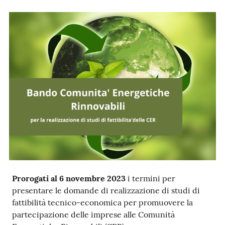
Ac
ce
di
Re
gis
tra
ti
Prorogati al 6 novembre 2023
i termini per
presentare le domande di realizzazione di studi di
fattibilità tecnico-economica per promuovere la
Seguici
partecipazione delle imprese alle Comunità
su