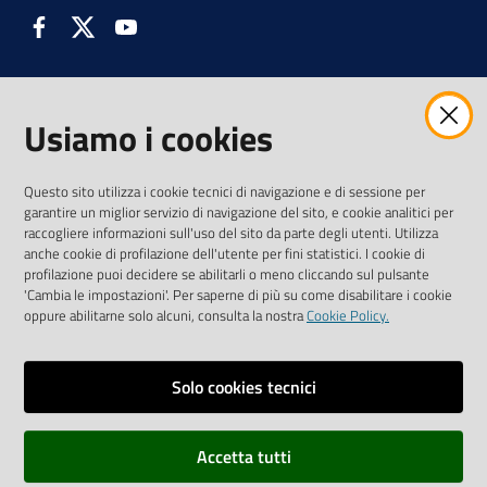
Facebook
Twitter
Youtube
Usiamo i cookies
AMMINISTRAZIONE TRASPARENTE INTERCAM S.C.A.R.L.
Questo sito utilizza i cookie tecnici di navigazione e di sessione per
garantire un miglior servizio di navigazione del sito, e cookie analitici per
raccogliere informazioni sull'uso del sito da parte degli utenti. Utilizza
anche cookie di profilazione dell'utente per fini statistici. I cookie di
Vai alla pagina
profilazione puoi decidere se abilitarli o meno cliccando sul pulsante
Media Policy
'Cambia le impostazioni'. Per saperne di più su come disabilitare i cookie
oppure abilitarne solo alcuni, consulta la nostra
Cookie Policy.
Note legali
Privacy policy
Solo cookies tecnici
Mappa del sito
Accetta tutti
Credits