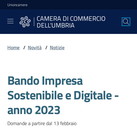
Unioncamere
Vai al contenuto
Vai alla navigazione
Vai al footer
CAMERA DI COMMERCIO
CAMERA DI
DELL'UMBRIA
COMMERCIO
DELL'UMBRIA
Home
/
Novità
/
Notizie
La
Camera
Bando Impresa
Salta al contenuto
Sostenibile e Digitale -
Avviare
l'Impresa
anno 2023
Domande a partire dal 13 febbraio
Gestire
l'Impresa