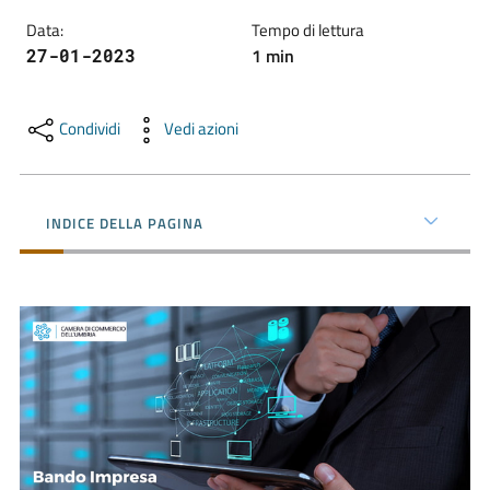
Data
:
Tempo di lettura
1
min
27-01-2023
Promuovere
l'Impresa
e
Condividi
Vedi azioni
il
territorio
INDICE DELLA PAGINA
Tutelare
l'Impresa
e
il
Consumatore
L'Impresa
Digitale