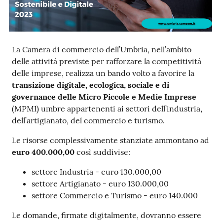
La Camera di commercio dell’Umbria, nell’ambito
Ac
delle attività previste per rafforzare la competitività
ce
delle imprese, realizza un bando volto a favorire la
di
transizione digitale, ecologica, sociale e di
governance delle Micro Piccole e Medie Imprese
(MPMI) umbre appartenenti ai settori dell’industria,
Re
dell’artigianato, del commercio e turismo.
gis
Le risorse complessivamente stanziate ammontano ad
tra
euro 400.000,00
così suddivise:
ti
settore Industria - euro 130.000,00
settore Artigianato - euro 130.000,00
settore Commercio e Turismo - euro 140.000
Seguici
Le domande, firmate digitalmente, dovranno essere
su