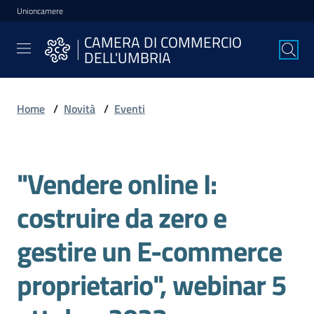
Unioncamere
Vai al contenuto
Vai alla navigazione
Vai al footer
CAMERA DI COMMERCIO
CAMERA DI
DELL'UMBRIA
COMMERCIO
DELL'UMBRIA
Home
/
Novità
/
Eventi
La
Camera
"Vendere online I:
Salta al contenuto
costruire da zero e
Avviare
l'Impresa
gestire un E-commerce
proprietario", webinar 5
Gestire
l'Impresa