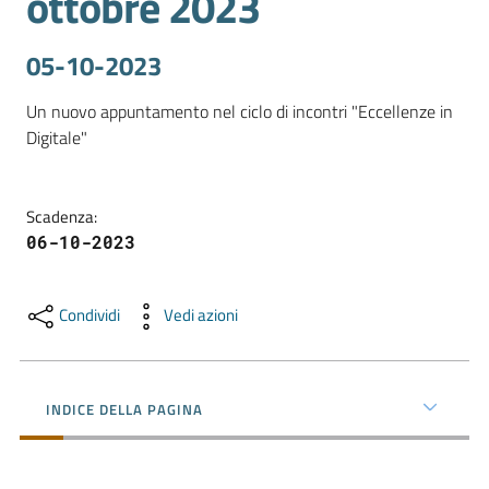
ottobre 2023
05-10-2023
Promuovere
l'Impresa
Un nuovo appuntamento nel ciclo di incontri "Eccellenze in 
e
Digitale"
il
territorio
Scadenza
:
06-10-2023
Tutelare
l'Impresa
e
Condividi
Vedi azioni
il
Consumatore
INDICE DELLA PAGINA
L'Impresa
Digitale