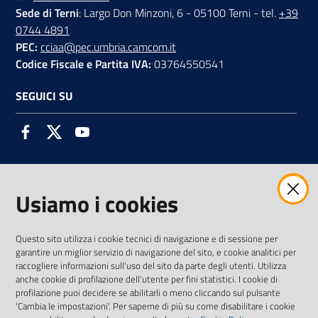
Sede di Terni
: Largo Don Minzoni, 6 - 05100 Terni - tel.
+39
0744 4891
PEC:
cciaa@pec.umbria.camcom.it
Codice Fiscale e Partita IVA:
03764550541
SEGUICI SU
Facebook
Twitter
Youtube
Usiamo i cookies
AMMINISTRAZIONE TRASPARENTE INTERCAM S.C.A.R.L.
Questo sito utilizza i cookie tecnici di navigazione e di sessione per
garantire un miglior servizio di navigazione del sito, e cookie analitici per
raccogliere informazioni sull'uso del sito da parte degli utenti. Utilizza
anche cookie di profilazione dell'utente per fini statistici. I cookie di
Vai alla pagina
profilazione puoi decidere se abilitarli o meno cliccando sul pulsante
'Cambia le impostazioni'. Per saperne di più su come disabilitare i cookie
Media Policy