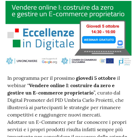
Ac
ce
di
Re
In programma per il prossimo
giovedì 5 ottobre
il
gis
webinar “
Vendere online I: costruire da zero e
tra
gestire un E-commerce proprietario
”, curato dal
ti
Digital Promoter del PID Umbria Carlo Proietti, che
illustrerà ai partecipanti le strategie per rimanere
competitivi e raggiungere nuovi mercati.
Adottare un E-Commerce per far conoscere i propri
Seguici
servizi e i propri prodotti risulta infatti sempre più
su
importante per consolidare il successo delle aziende.