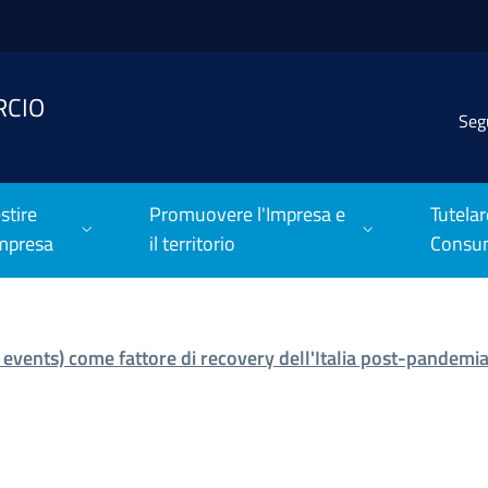
RCIO
Seg
stire
Promuovere l'Impresa e
Tutelar
Impresa
il territorio
Consu
 events) come fattore di recovery dell'Italia post-pandem