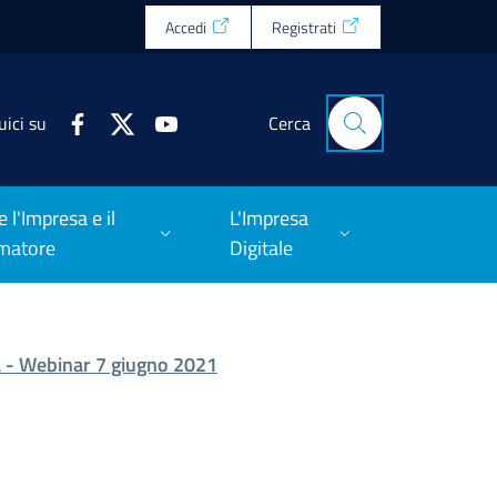
Accedi
Registrati
uici su
Cerca
e l'Impresa e il
L'Impresa
matore
Digitale
ia - Webinar 7 giugno 2021