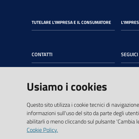
TUTELARE L'IMPRESA E IL CONSUMATORE
L'IMPRES
CONTATTI
SEGUICI
Camera di Commercio dell’Umbria
Face
Sede legale
: Via Cacciatori delle Alpi, 42 -
Usiamo i cookies
06121 Perugia - tel.
+39 075 57481
Sede di Terni
: Largo Don Minzoni, 6 -
05100 Terni - tel.
+39 0744 4891
Questo sito utilizza i cookie tecnici di navigazione
PEC:
cciaa@pec.umbria.camcom.it
informazioni sull'uso del sito da parte degli utenti
Codice Fiscale e Partita IVA:
abilitarli o meno cliccando sul pulsante 'Cambia le
03764550541
Cookie Policy.