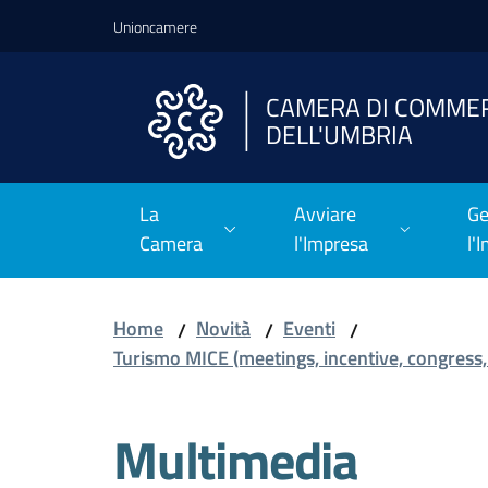
Vai al contenuto
Vai alla navigazione
Vai al footer
Unioncamere
CAMERA DI COMME
DELL'UMBRIA
La
Avviare
Ge
Camera
l'Impresa
l'
Home
Novità
Eventi
/
/
/
Turismo MICE (meetings, incentive, congress,
Multimedia