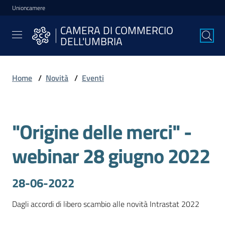
Unioncamere
Vai al contenuto
Vai alla navigazione
Vai al footer
CAMERA DI COMMERCIO
CAMERA DI
DELL'UMBRIA
COMMERCIO
DELL'UMBRIA
Home
/
Novità
/
Eventi
La
Camera
"Origine delle merci" -
Salta al contenuto
webinar 28 giugno 2022
Avviare
l'Impresa
28-06-2022
Gestire
Dagli accordi di libero scambio alle novità Intrastat 2022
l'Impresa