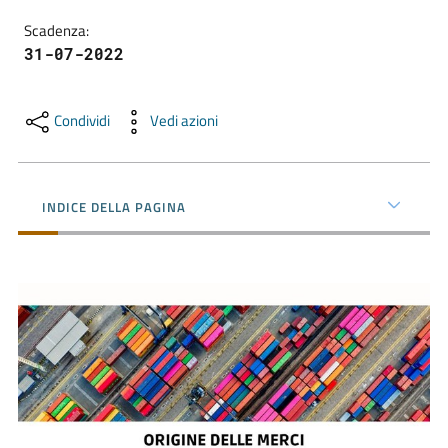
Scadenza
:
31-07-2022
Promuovere
l'Impresa
e
Condividi
Vedi azioni
il
territorio
INDICE DELLA PAGINA
Tutelare
l'Impresa
e
il
Consumatore
L'Impresa
Digitale