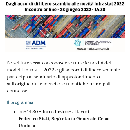
Ac
ce
di
Se sei interessato a conoscere tutte le novità dei
Re
modelli Intrastat 2022 e gli accordi di libero scambio
gis
partecipa al seminario di approfondimento
tra
sull’origine delle merci e le tematiche principali
ti
connesse.
Il programma
ore 14.30 - Introduzione ai lavori
Federico Sisti, Segretario Generale Cciaa
Seguici
Umbria
su