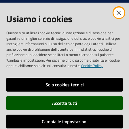
Usiamo i cookies
AMMINISTRAZIONE TRASPARENTE INTERCAM S.C.A.R.L.
Questo sito utilizza i cookie tecnici di navigazione e di sessione per
garantire un miglior servizio di navigazione del sito, e cookie analitici per
raccogliere informazioni sull'uso del sito da parte degli utenti. Utilizza
anche cookie di profilazione dell'utente per fini statistici. I cookie di
Vai alla pagina
profilazione puoi decidere se abilitarli o meno cliccando sul pulsante
Media Policy
'Cambia le impostazioni'. Per saperne di più su come disabilitare i cookie
oppure abilitarne solo alcuni, consulta la nostra
Cookie Policy.
Note legali
Privacy policy
Solo cookies tecnici
Mappa del sito
Accetta tutti
Credits
Dichiarazione di accessibilità
Cambia le impostazioni